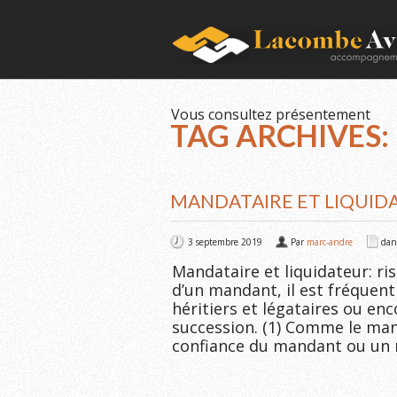
Vous consultez présentement
TAG ARCHIVES:
MANDATAIRE ET LIQUIDA
3 septembre 2019
Par
marc-andre
da
Mandataire et liquidateur: r
d’un mandant, il est fréquen
héritiers et légataires ou enc
succession. (1) Comme le ma
confiance du mandant ou un m