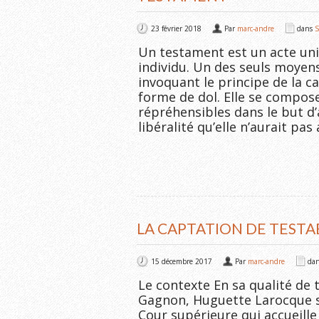
23 février 2018
Par
marc-andre
dans
S
Un testament est un acte uni
individu. Un des seuls moyen
invoquant le principe de la ca
forme de dol. Elle se compo
répréhensibles dans le but d
libéralité qu’elle n’aurait pa
LA CAPTATION DE TEST
15 décembre 2017
Par
marc-andre
da
Le contexte En sa qualité de t
Gagnon, Huguette Larocque s
Cour supérieure qui accueill