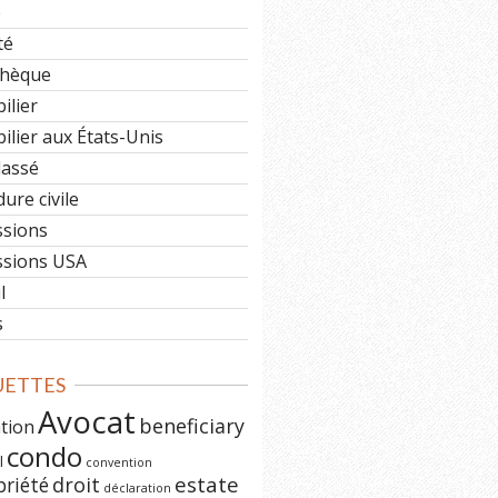
e
té
hèque
ilier
lier aux États-Unis
lassé
ure civile
ssions
ssions USA
l
s
UETTES
Avocat
beneficiary
ation
condo
l
convention
estate
priété
droit
déclaration