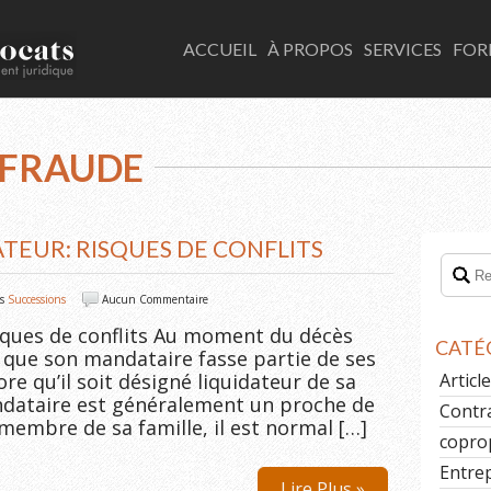
LACOMBE AVOCATS
ACCUEIL
À PROPOS
SERVICES
FOR
 FRAUDE
TEUR: RISQUES DE CONFLITS
ns
Successions
Aucun Commentaire
isques de conflits Au moment du décès
CATÉ
t que son mandataire fasse partie de ses
ore qu’il soit désigné liquidateur de sa
Artic
ndataire est généralement un proche de
Contr
embre de sa famille, il est normal […]
copro
Entre
Lire Plus »