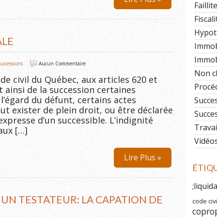
Faillit
Fiscali
Hypot
ALE
Immob
Immobi
uccessions
Aucun Commentaire
Non c
de civil du Québec, aux articles 620 et
Procéd
ut ainsi de la succession certaines
l’égard du défunt, certains actes
Succe
ut exister de plein droit, ou être déclarée
Succe
xpresse d’un successible. L’indignité
Travai
aux […]
Vidéo
Lire Plus »
ÉTIQ
;liquid
UN TESTATEUR: LA CAPATION DE
code civi
copro