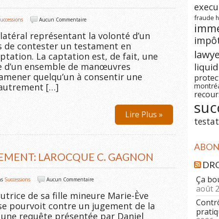
execu
fraude
h
uccessions
Aucun Commentaire
imm
latéral représentant la volonté d’un
impô
s de contester un testament en
lawy
ptation. La captation est, de fait, une
se d’un ensemble de manœuvres
liqui
’amener quelqu’un à consentir une
prote
s autrement […]
montré
recour
suc
Lire Plus »
testat
ABONN
AEMENT: LAROCQUE C. GAGNON
DRO
Ça bo
ns
Successions
Aucun Commentaire
août 
utrice de sa fille mineure Marie-Ève
Contrô
e pourvoit contre un jugement de la
pratiq
e une requête présentée par Daniel