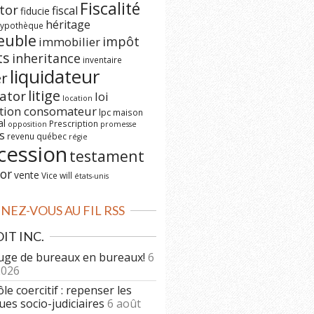
Fiscalité
tor
fiscal
fiducie
héritage
ypothèque
euble
impôt
immobilier
ts
inheritance
inventaire
liquidateur
er
litige
dator
loi
location
ction consomateur
lpc
maison
al
Prescription
opposition
promesse
s
revenu québec
régie
cession
testament
or
vente
Vice
will
états-unis
EZ-VOUS AU FIL RSS
IT INC.
uge de bureaux en bureaux!
6
2026
le coercitif : repenser les
ues socio-judiciaires
6 août