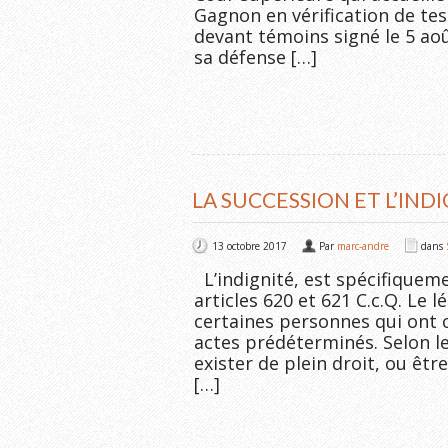
Gagnon en vérification de te
devant témoins signé le 5 ao
sa défense […]
LA SUCCESSION ET L’IND
13 octobre 2017
Par
marc-andre
dans
L’indignité, est spécifiquem
articles 620 et 621 C.c.Q. Le l
certaines personnes qui ont c
actes prédéterminés. Selon le
exister de plein droit, ou êt
[…]