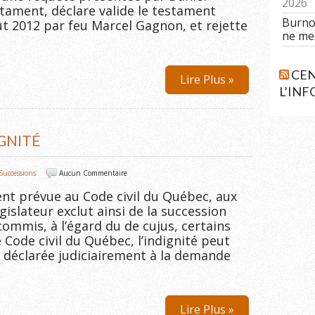
2026
stament, déclare valide le testament
Burnou
ût 2012 par feu Marcel Gagnon, et rejette
ne me
CEN
Lire Plus »
L’IN
IGNITÉ
Successions
Aucun Commentaire
ent prévue au Code civil du Québec, aux
égislateur exclut ainsi de la succession
ommis, à l’égard du de cujus, certains
 Code civil du Québec, l’indignité peut
re déclarée judiciairement à la demande
Lire Plus »