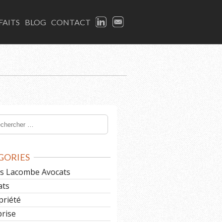
LINKEDIN
EMAIL
FAITS
BLOG
CONTACT
GORIES
les Lacombe Avocats
ats
priété
prise