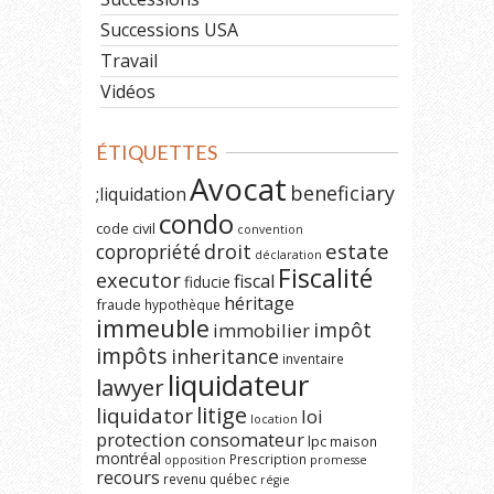
Successions USA
Travail
Vidéos
ÉTIQUETTES
Avocat
beneficiary
;liquidation
condo
code civil
convention
estate
copropriété
droit
déclaration
Fiscalité
executor
fiscal
fiducie
héritage
fraude
hypothèque
immeuble
impôt
immobilier
impôts
inheritance
inventaire
liquidateur
lawyer
litige
liquidator
loi
location
protection consomateur
lpc
maison
montréal
Prescription
opposition
promesse
recours
revenu québec
régie