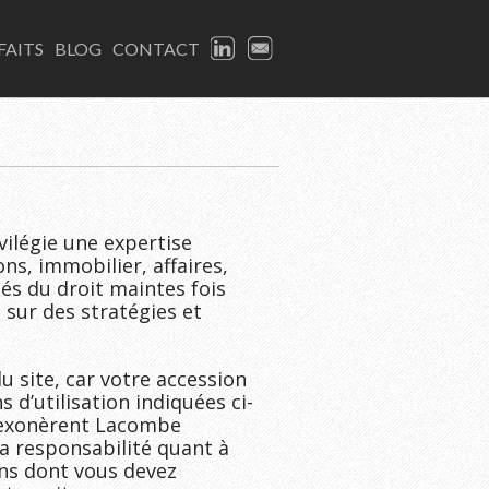
LINKEDIN
EMAIL
FAITS
BLOG
CONTACT
ilégie une expertise
ons, immobilier, affaires,
nés du droit maintes fois
 sur des stratégies et
u site, car votre accession
s d’utilisation indiquées ci-
, exonèrent Lacombe
sa responsabilité quant à
ons dont vous devez