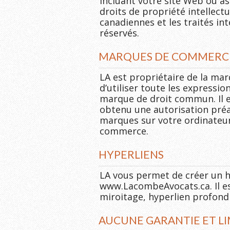
incluant votre site Web ou ass
droits de propriété intellectu
canadiennes et les traités in
réservés.
MARQUES DE COMMERC
LA est propriétaire de la ma
d’utiliser toute les expressio
marque de droit commun. Il e
obtenu une autorisation préala
marques sur votre ordinateur
commerce.
HYPERLIENS
LA vous permet de créer un hy
www.LacombeAvocats.ca. Il es
miroitage, hyperlien profond o
AUCUNE GARANTIE ET LI