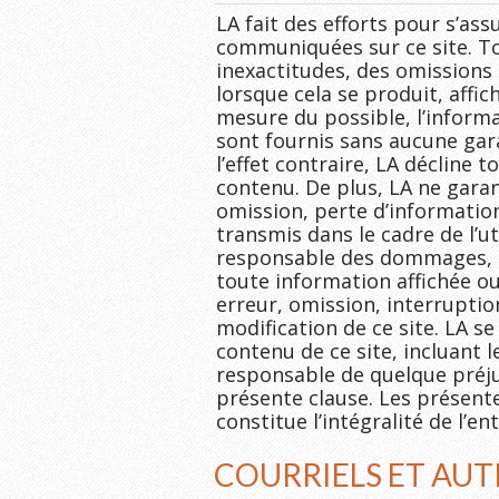
LA fait des efforts pour s’ass
communiquées sur ce site. Tou
inexactitudes, des omissions 
lorsque cela se produit, affic
mesure du possible, l’informa
sont fournis sans aucune gara
l’effet contraire, LA décline
contenu. De plus, LA ne garan
omission, perte d’informatio
transmis dans le cadre de l’u
responsable des dommages, de 
toute information affichée o
erreur, omission, interrupti
modification de ce site. LA s
contenu de ce site, incluant 
responsable de quelque préjud
présente clause. Les présente
constitue l’intégralité de l’en
COURRIELS ET AU