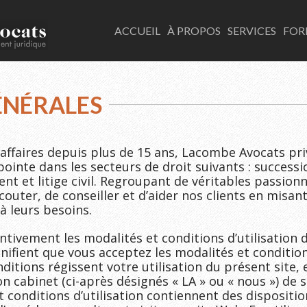
LACOMBE AVOCATS
ACCUEIL
À PROPOS
SERVICES
FOR
ÉNÉRALES
ffaires depuis plus de 15 ans, Lacombe Avocats priv
pointe dans les secteurs de droit suivants : successi
ent et litige civil. Regroupant de véritables passion
outer, de conseiller et d’aider nos clients en misant
à leurs besoins.
ntivement les modalités et conditions d’utilisation d
ignifient que vous acceptez les modalités et condition
nditions régissent votre utilisation du présent site
 cabinet (ci-après désignés « LA » ou « nous ») de 
 conditions d’utilisation contiennent des dispositi