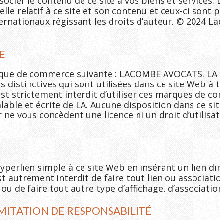
ocier le contenu de ce site à vos biens et services. L
elle relatif à ce site et son contenu et ceux-ci sont p
ternationaux régissant les droits d’auteur. © 2024 
E
rque de commerce suivante : LACOMBE AVOCATS. LA se
ns distinctives qui sont utilisées dans ce site Web à 
st strictement interdit d’utiliser ces marques de c
ble et écrite de LA. Aucune disposition dans ce site,
 ne vous concèdent une licence ni un droit d’utilisa
perlien simple à ce site Web en insérant un lien dir
t autrement interdit de faire tout lien ou associat
u de faire tout autre type d’affichage, d’association
MITATION DE RESPONSABILITÉ