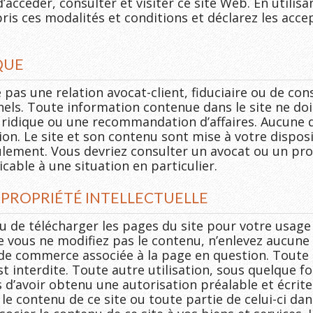
ccéder, consulter et visiter ce site Web. En utilisan
ris ces modalités et conditions et déclarez les accep
QUE
e pas une relation avocat-client, fiduciaire ou de con
els. Toute information contenue dans le site ne doi
ridique ou une recommandation d’affaires. Aucune dé
ion. Le site et son contenu sont mise à votre disposi
eulement. Vous devriez consulter un avocat ou un pr
icable à une situation en particulier.
T PROPRIÉTÉ INTELLECTUELLE
 de télécharger les pages du site pour votre usage
 vous ne modifiez pas le contenu, n’enlevez aucune i
de commerce associée à la page en question. Toute 
t interdite. Toute autre utilisation, sous quelque fo
 d’avoir obtenu une autorisation préalable et écrite 
le contenu de ce site ou toute partie de celui-ci da