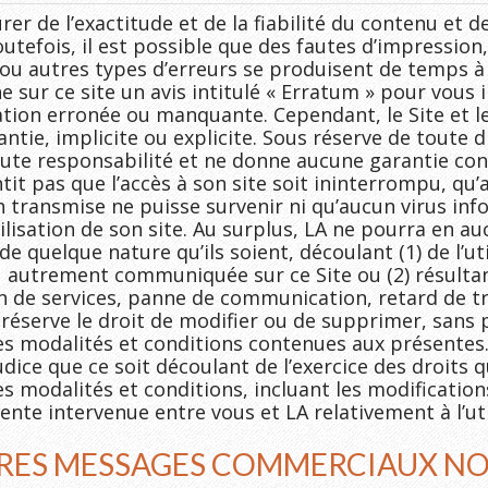
urer de l’exactitude et de la fiabilité du contenu et 
tefois, il est possible que des fautes d’impression,
ou autres types d’erreurs se produisent de temps à 
he sur ce site un avis intitulé « Erratum » pour vous 
tion erronée ou manquante. Cependant, le Site et le
ntie, implicite ou explicite. Sous réserve de toute d
 toute responsabilité et ne donne aucune garantie con
tit pas que l’accès à son site soit ininterrompu, qu’
n transmise ne puisse survenir ni qu’aucun virus inf
tilisation de son site. Au surplus, LA ne pourra en a
quelque nature qu’ils soient, découlant (1) de l’uti
u autrement communiquée sur ce Site ou (2) résultan
on de services, panne de communication, retard de tr
e réserve le droit de modifier ou de supprimer, sans
les modalités et conditions contenues aux présentes
ice que ce soit découlant de l’exercice des droits qu
s modalités et conditions, incluant les modificatio
tente intervenue entre vous et LA relativement à l’uti
TRES MESSAGES COMMERCIAUX NO