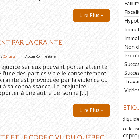
Faillit
Fiscali
Lire Plus »
Hypot
Immob
Immobi
NT PAR LA CRAINTE
Non c
Procéd
ns
Contrats
Aucun Commentaire
Succe
préjudice sérieux pouvant porter atteinte
 l’une des parties vicie le consentement
Succe
 crainte est provoquée par la violence ou
Travai
u à sa connaissance. Le préjudice
Vidéo
pporter à une autre personne […]
ÉTIQ
Lire Plus »
;liquid
code civi
copro
TÉ ET LE CODE CIVIL DU QUÉBEC