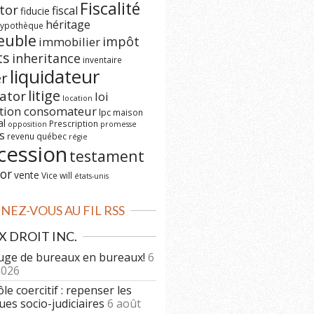
Fiscalité
tor
fiscal
fiducie
héritage
ypothèque
euble
impôt
immobilier
ts
inheritance
inventaire
liquidateur
er
litige
dator
loi
location
ction consomateur
lpc
maison
al
Prescription
opposition
promesse
s
revenu québec
régie
cession
testament
or
vente
Vice
will
états-unis
EZ-VOUS AU FIL RSS
DROIT INC.
uge de bureaux en bureaux!
6
2026
le coercitif : repenser les
ues socio-judiciaires
6 août