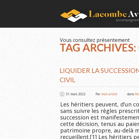
Vous consultez présentement
TAG ARCHIVES: 
LIQUIDER LA SUCCESSION
CIVIL
31 mars 2022
Par
marc-andre
dans
No
Les héritiers peuvent, d’un c
sans suivre les règles prescri
succession est manifestement
cette décision, tenus au paie
patrimoine propre, au-delà m
recueillent.[1] Les héritiers p