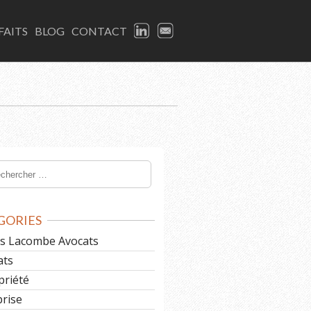
LINKEDIN
EMAIL
FAITS
BLOG
CONTACT
GORIES
les Lacombe Avocats
ats
priété
prise