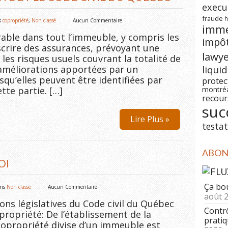
execu
fraude
h
s
copropriété
,
Non classé
Aucun Commentaire
imm
rable dans tout l’immeuble, y compris les
impô
uscrire des assurances, prévoyant une
lawy
les risques usuels couvrant la totalité de
 améliorations apportées par un
liqui
squ’elles peuvent être identifiées par
prote
tte partie. […]
montré
recour
suc
Lire Plus »
testat
ABONN
OI
Ça bo
ans
Non classé
Aucun Commentaire
août 
ions législatives du Code civil du Québec
Contrô
ropriété: De l’établissement de la
pratiq
copropriété divise d’un immeuble est