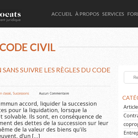
LACOMBE AVOCATS
ACCUEIL
À PROPOS
SERVICES
FOR
CODE CIVIL
 SANS SUIVRE LES RÈGLES DU CODE
n classé
,
Successions
Aucun Commentaire
CATÉ
ommun accord, liquider la succession
Artic
tes pour la liquidation, lorsque la
Contr
 solvable. Ils sont, en conséquence de
ment des dettes de la succession sur leur
copro
ême de la valeur des biens qu’ils
Entre
euvent, d’un […]