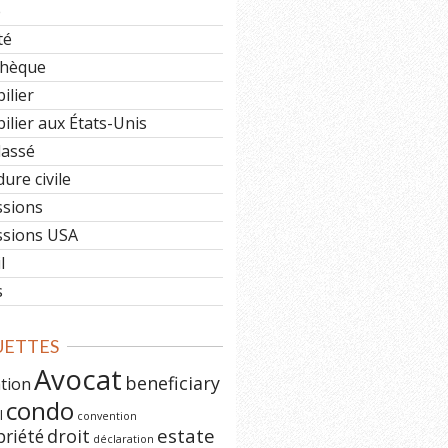
e
té
hèque
ilier
lier aux États-Unis
lassé
ure civile
ssions
ssions USA
l
s
UETTES
Avocat
beneficiary
ation
condo
l
convention
estate
priété
droit
déclaration