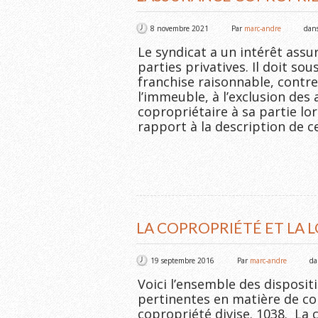
8 novembre 2021
Par
marc-andre
dan
Le syndicat a un intérêt assu
parties privatives. Il doit so
franchise raisonnable, contre 
l’immeuble, à l’exclusion des
copropriétaire à sa partie lor
rapport à la description de ce
LA COPROPRIÉTÉ ET LA L
19 septembre 2016
Par
marc-andre
d
Voici l’ensemble des disposit
pertinentes en matière de cop
copropriété divise. 1038. La 