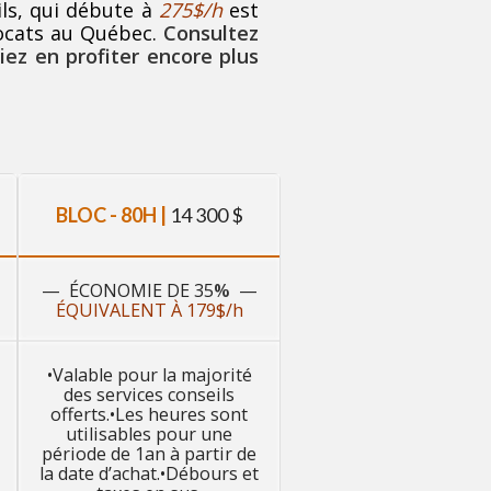
ils, qui débute à
275$/h
est
vocats au Québec.
Consultez
ez en profiter encore plus
BLOC - 80H |
14 300 $
— ÉCONOMIE DE 35
%
—
ÉQUIVALENT À 179$/h
•Valable pour la majorité
des services conseils
offerts.•Les heures sont
utilisables pour une
période de 1an à partir de
la date d’achat.•Débours et