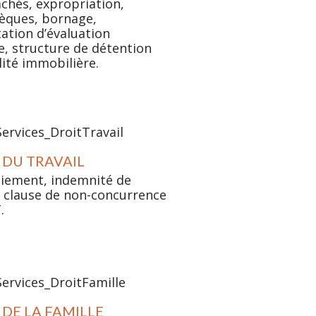
achés, expropriation,
èques, bornage,
ation d’évaluation
e, structure de détention
alité immobilière.
 DU TRAVAIL
iement, indemnité de
 clause de non-concurrence
.
 DE LA FAMILLE