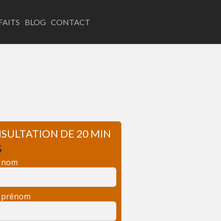
LINKEDIN
EMAIL
FAITS
BLOG
CONTACT
SULTATION DE 20 MIN
$
e nom
e prénom