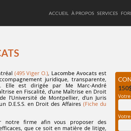
LACOMBE AVOCATS
ACCUEIL
À PROPOS
SERVICES
FOR
CATS
tréal
(495 Viger O.)
,
Lacombe Avocats
est
CON
accompagnement juridique, transparente,
e. Elle est dirigée par Me Marc-André
150
rise en Fiscalité, d’une Maîtrise en Droit
Votr
 l’Université de Montpellier, d’un Juris
n D.E.S.S. en Droit des Affaires
(Fiche du
Votr
 notre firme afin vous proposer des
efficaces, que ce soit en matière de litige,