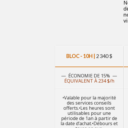
N
d
n
v
BLOC - 10H |
2 340 $
— ÉCONOMIE DE 15% —
ÉQUIVALENT À 234 $/h
•Valable pour la majorité
des services conseils
offerts.•Les heures sont
utilisables pour une
période de 1an à partir de
la date d’achat.•Débours et