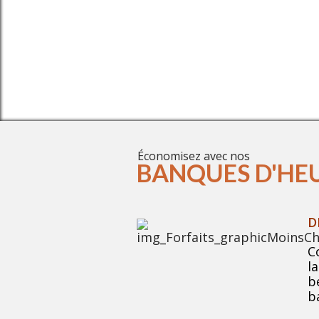
UN SERV
Économisez avec nos
BANQUES D'HE
D
C
l
b
b