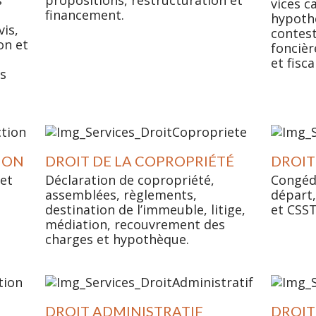
vices c
financement.
hypoth
vis,
contest
on et
foncièr
et fisc
es
ION
DROIT DE LA COPROPRIÉTÉ
DROIT
 et
Déclaration de copropriété,
Congéd
assemblées, règlements,
départ,
destination de l’immeuble, litige,
et CSST
médiation, recouvrement des
charges et hypothèque.
DROIT ADMINISTRATIF
DROIT