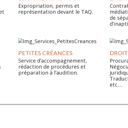
Expropriation, permis et
Contra
et
représentation devant le TAQ.
médiati
de sépa
d’inapt
PETITES CRÉANCES
DROIT
Service d’accompagnement,
Procura
s
rédaction de procédures et
Négocia
préparation à l’audition.
juridiq
Traduc
etc.…
NOTRE ENGAGEMEN