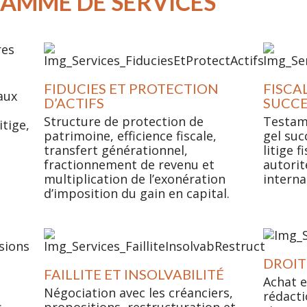
AMME DE SERVICES
FIDUCIES ET PROTECTION
FISCAL
aux
D’ACTIFS
SUCC
Structure de protection de
Testame
itige,
patrimoine, efficience fiscale,
gel suc
transfert générationnel,
litige f
fractionnement de revenu et
autorité
multiplication de l’exonération
interna
d’imposition du gain en capital.
DROIT
FAILLITE ET INSOLVABILITÉ
Achat e
Négociation avec les créanciers,
rédacti
s
propositions, restructuration et