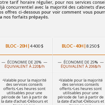
otre tarif horaire régulier, pour nos services conse
éjà concurrentiel avec la majorité des cabinets d’a
os offres ci-dessous pour voir comment vous pourri
ia nos forfaits prépayés.
BLOC - 20H |
4 400 $
BLOC - 40H |
8 250 $
— ÉCONOMIE DE 20% —
— ÉCONOMIE DE 25
%
—
ÉQUIVALENT À 220$/h
ÉQUIVALENT À 206$/h
•Valable pour la majorité
•Valable pour la majorité
des services conseils
des services conseils
offerts.•Les heures sont
offerts.•Les heures sont
utilisables pour une
utilisables pour une
période de 1an à partir de
période de 1an à partir de
la date d’achat.•Débours et
la date d’achat.•Débours et