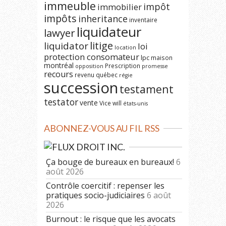
immeuble
impôt
immobilier
impôts
inheritance
inventaire
liquidateur
lawyer
litige
liquidator
loi
location
protection consomateur
lpc
maison
montréal
Prescription
opposition
promesse
recours
revenu québec
régie
succession
testament
testator
vente
Vice
will
états-unis
ABONNEZ-VOUS AU FIL RSS
DROIT INC.
Ça bouge de bureaux en bureaux!
6
août 2026
Contrôle coercitif : repenser les
pratiques socio-judiciaires
6 août
2026
Burnout : le risque que les avocats