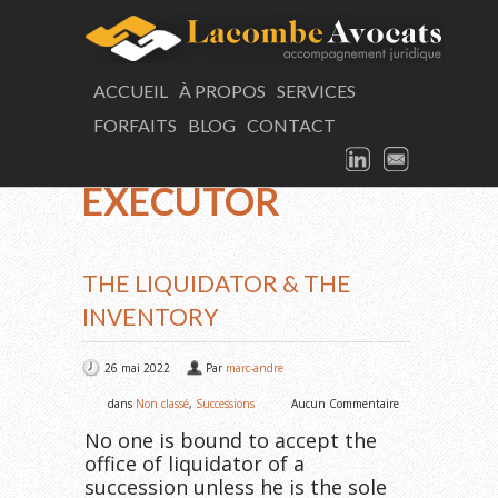
LAC
ACCUEIL
À PROPOS
SERVICES
FORFAITS
BLOG
CONTACT
Vous consultez présentement
LINKEDIN
EMAIL
TAG ARCHIVES:
EXECUTOR
THE LIQUIDATOR & THE
INVENTORY
26 mai 2022
Par
marc-andre
dans
Non classé
,
Successions
Aucun Commentaire
No one is bound to accept the
office of liquidator of a
succession unless he is the sole