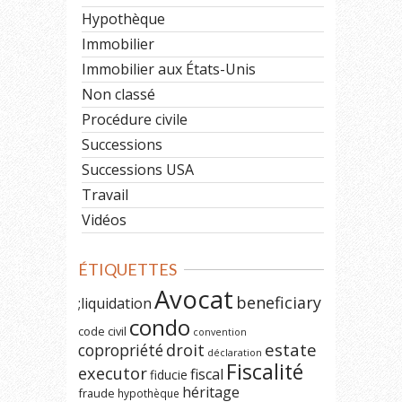
Hypothèque
Immobilier
Immobilier aux États-Unis
Non classé
Procédure civile
Successions
Successions USA
Travail
Vidéos
ÉTIQUETTES
Avocat
beneficiary
;liquidation
condo
code civil
convention
estate
copropriété
droit
déclaration
Fiscalité
executor
fiscal
fiducie
héritage
fraude
hypothèque