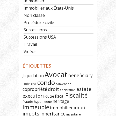
Immobilier
Immobilier aux États-Unis
Non classé
Procédure civile
Successions
Successions USA
Travail
Vidéos
ÉTIQUETTES
Avocat
beneficiary
;liquidation
condo
code civil
convention
estate
copropriété
droit
déclaration
Fiscalité
executor
fiscal
fiducie
héritage
fraude
hypothèque
immeuble
impôt
immobilier
impôts
inheritance
inventaire