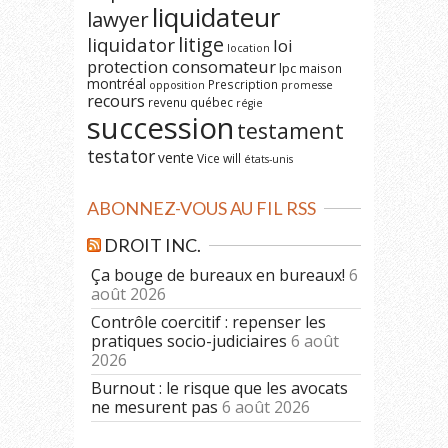
liquidateur
lawyer
litige
liquidator
loi
location
protection consomateur
lpc
maison
montréal
Prescription
opposition
promesse
recours
revenu québec
régie
succession
testament
testator
vente
Vice
will
états-unis
ABONNEZ-VOUS AU FIL RSS
DROIT INC.
Ça bouge de bureaux en bureaux!
6
août 2026
Contrôle coercitif : repenser les
pratiques socio-judiciaires
6 août
2026
Burnout : le risque que les avocats
ne mesurent pas
6 août 2026