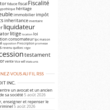
Fiscalité
tor
fiscal
fiducie
héritage
ypothèque
euble
impôt
immobilier
ts
inheritance
inventaire
liquidateur
er
litige
dator
loi
location
ction consomateur
lpc
maison
al
Prescription
opposition
promesse
s
revenu québec
régie
cession
testament
or
vente
Vice
will
états-unis
EZ-VOUS AU FIL RSS
IT INC.
 entre un avocat et un ancien
de sa société
5 août 2026
r, enseigner et repenser le
criminel
5 août 2026