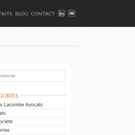
LINKEDIN
EMAIL
FAITS
BLOG
CONTACT
GORIES
les Lacombe Avocats
ats
priété
prise