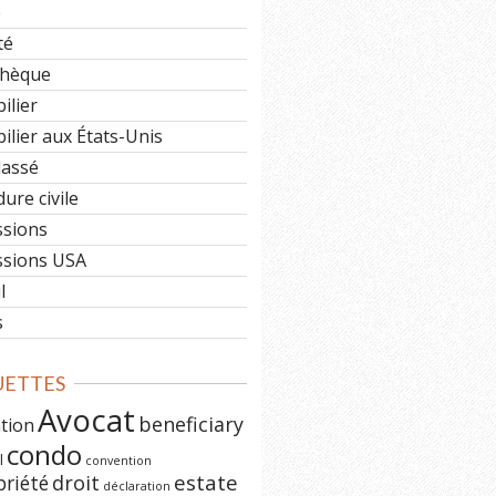
e
té
hèque
ilier
lier aux États-Unis
lassé
ure civile
ssions
ssions USA
l
s
UETTES
Avocat
beneficiary
ation
condo
l
convention
estate
priété
droit
déclaration