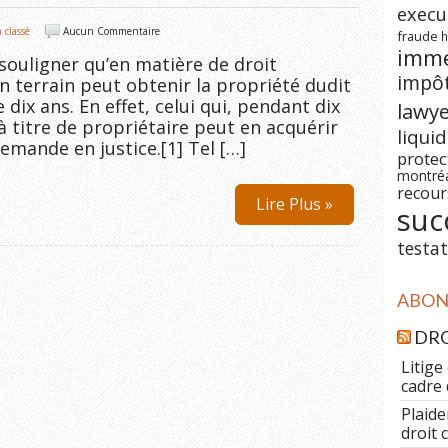
execu
 classé
Aucun Commentaire
fraude
h
imm
souligner qu’en matière de droit
impô
n terrain peut obtenir la propriété dudit
dix ans. En effet, celui qui, pendant dix
lawy
 titre de propriétaire peut en acquérir
liqui
demande en justice.[1] Tel […]
prote
montré
recour
Lire Plus »
suc
testat
ABONN
DRO
Litige
cadre 
Plaide
droit 