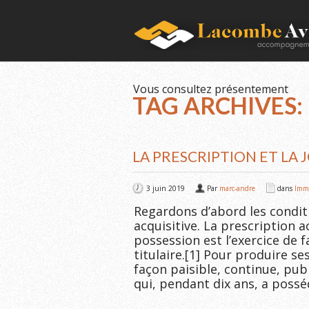
Vous consultez présentement
TAG ARCHIVES:
LA PRESCRIPTION ET LA
3 juin 2019
Par
marc-andre
dans
Immo
Regardons d’abord les conditi
acquisitive. La prescription a
possession est l’exercice de f
titulaire.[1] Pour produire ses
façon paisible, continue, pub
qui, pendant dix ans, a poss