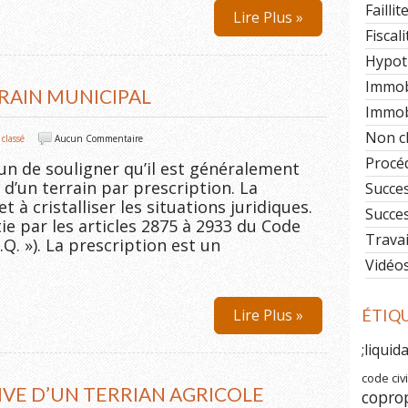
Faillit
Lire Plus »
Fiscali
Hypot
Immob
RAIN MUNICIPAL
Immobi
Non c
classé
Aucun Commentaire
Procéd
tun de souligner qu’il est généralement
 d’un terrain par prescription. La
Succe
et à cristalliser les situations juridiques.
Succe
ie par les articles 2875 à 2933 du Code
Travai
.Q. »). La prescription est un
Vidéo
Lire Plus »
ÉTIQ
;liquid
code civi
IVE D’UN TERRIAN AGRICOLE
copro