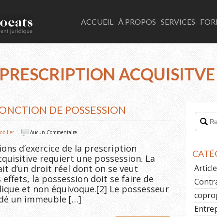
LACOMBE AVOCATS
ACCUEIL
À PROPOS
SERVICES
FOR
 PRESCRIPTION ACQUISITVE
 JONCTION DE POSSESSION
bilier
Aucun Commentaire
ons d’exercice de la prescription
CATÉ
cquisitive requiert une possession. La
ait d’un droit réel dont on se veut
Artic
 effets, la possession doit se faire de
Contr
lique et non équivoque.[2] Le possesseur
copro
édé un immeuble […]
Entre