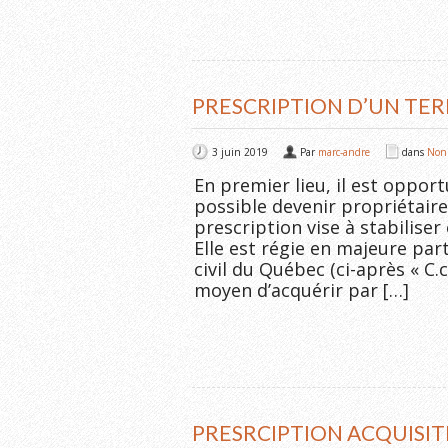
PRESCRIPTION D’UN TER
3 juin 2019
Par
marc-andre
dans
Non 
En premier lieu, il est oppor
possible devenir propriétaire
prescription vise à stabiliser 
Elle est régie en majeure part
civil du Québec (ci-après « C.c
moyen d’acquérir par […]
PRESRCIPTION ACQUISIT