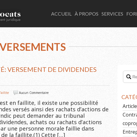
LACOMBE AVOCATS
ACCUEIL
À PROPOS
SERVICES
FOR
 VERSEMENTS
ITÉ: VERSEMENT DE DIVIDENDES
Faillite
Aucun Commentaire
CATÉ
 en faillite, il existe une possibilité
Artic
ndes versés ainsi des rachats d’actions de
Contr
syndic peut demander au tribunal
dividendes, achats ou rachats d’actions
copro
par une personne morale faillie dans
Entre
e la faillite.(1) Cette […]