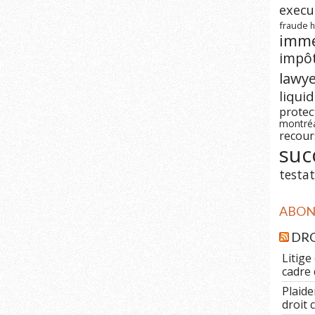
execu
fraude
h
imm
impô
lawy
liqui
prote
montré
recour
suc
testat
ABONN
DRO
Litige
cadre 
Plaide
droit 