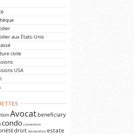
e
té
hèque
ilier
lier aux États-Unis
lassé
ure civile
ssions
ssions USA
l
s
UETTES
Avocat
beneficiary
ation
condo
l
convention
estate
priété
droit
déclaration