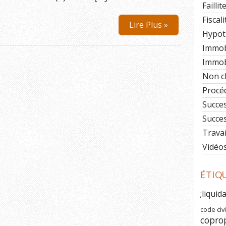
Faillit
Fiscali
Lire Plus »
Hypot
Immob
Immobi
Non c
Procéd
Succe
Succe
Travai
Vidéo
ÉTIQ
;liquid
code civi
copro