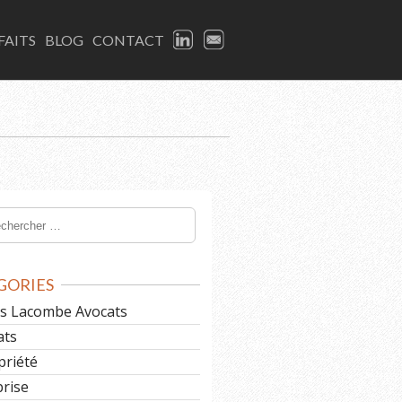
LINKEDIN
EMAIL
FAITS
BLOG
CONTACT
GORIES
les Lacombe Avocats
ats
priété
prise