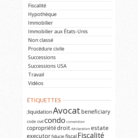
Fiscalité
Hypothèque
Immobilier
Immobilier aux États-Unis
Non classé
Procédure civile
Successions
Successions USA
Travail
Vidéos
ÉTIQUETTES
Avocat
beneficiary
;liquidation
condo
code civil
convention
estate
copropriété
droit
déclaration
Fiscalité
executor
fiscal
fiducie