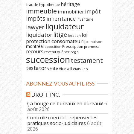
héritage
fraude
hypothèque
immeuble
impôt
immobilier
impôts
inheritance
inventaire
liquidateur
lawyer
litige
liquidator
loi
location
protection consomateur
lpc
maison
montréal
Prescription
opposition
promesse
recours
revenu québec
régie
succession
testament
testator
vente
Vice
will
états-unis
ABONNEZ-VOUS AU FIL RSS
DROIT INC.
Ça bouge de bureaux en bureaux!
6
août 2026
Contrôle coercitif : repenser les
pratiques socio-judiciaires
6 août
2026