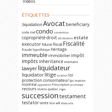
Vidéos
ÉTIQUETTES
Avocat
beneficiary
;liquidation
condo
code civil
convention
estate
copropriété
droit
déclaration
Fiscalité
executor
fiscal
fiducie
héritage
fraude
hypothèque
immeuble
impôt
immobilier
impôts
inheritance
inventaire
liquidateur
lawyer
litige
liquidator
loi
location
protection consomateur
lpc
maison
montréal
Prescription
opposition
promesse
recours
revenu québec
régie
succession
testament
testator
vente
Vice
will
états-unis