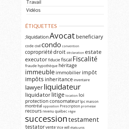
Travail
Vidéos
ÉTIQUETTES
Avocat
beneficiary
;liquidation
condo
code civil
convention
estate
copropriété
droit
déclaration
Fiscalité
executor
fiscal
fiducie
héritage
fraude
hypothèque
immeuble
impôt
immobilier
impôts
inheritance
inventaire
liquidateur
lawyer
litige
liquidator
loi
location
protection consomateur
lpc
maison
montréal
Prescription
opposition
promesse
recours
revenu québec
régie
succession
testament
testator
vente
Vice
will
états-unis