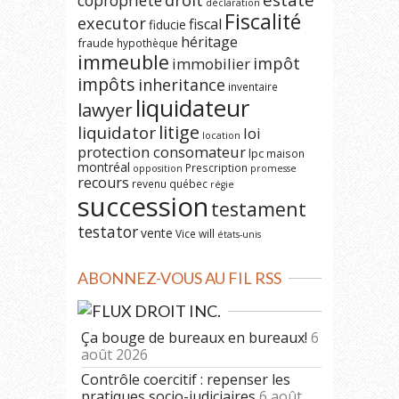
estate
copropriété
droit
déclaration
Fiscalité
executor
fiscal
fiducie
héritage
fraude
hypothèque
immeuble
impôt
immobilier
impôts
inheritance
inventaire
liquidateur
lawyer
litige
liquidator
loi
location
protection consomateur
lpc
maison
montréal
Prescription
opposition
promesse
recours
revenu québec
régie
succession
testament
testator
vente
Vice
will
états-unis
ABONNEZ-VOUS AU FIL RSS
DROIT INC.
Ça bouge de bureaux en bureaux!
6
août 2026
Contrôle coercitif : repenser les
pratiques socio-judiciaires
6 août