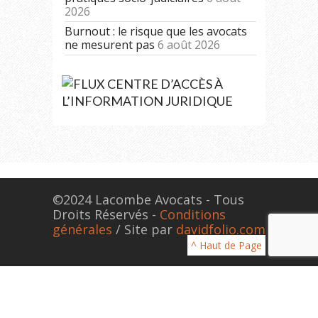
2026
Burnout : le risque que les avocats
ne mesurent pas
6 août 2026
CENTRE D’ACCÈS À
L’INFORMATION JURIDIQUE
©2024 Lacombe Avocats - Tous
Droits Réservés -
Conditions
générales
/ Site par
davidfolio.com
^ Haut de Page