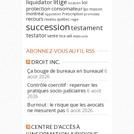
litige
liquidator
loi
location
protection consomateur
lpc
maison
montréal
Prescription
opposition
promesse
recours
revenu québec
régie
succession
testament
testator
vente
Vice
will
états-unis
ABONNEZ-VOUS AU FIL RSS
DROIT INC.
Ça bouge de bureaux en bureaux!
6
août 2026
Contrôle coercitif : repenser les
pratiques socio-judiciaires
6 août
2026
Burnout : le risque que les avocats
ne mesurent pas
6 août 2026
CENTRE D’ACCÈS À