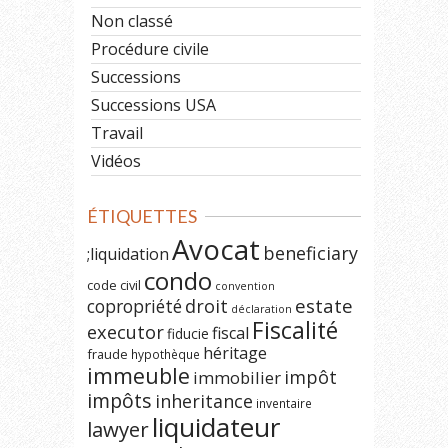
Non classé
Procédure civile
Successions
Successions USA
Travail
Vidéos
ÉTIQUETTES
Avocat
beneficiary
;liquidation
condo
code civil
convention
estate
copropriété
droit
déclaration
Fiscalité
executor
fiscal
fiducie
héritage
fraude
hypothèque
immeuble
impôt
immobilier
impôts
inheritance
inventaire
liquidateur
lawyer