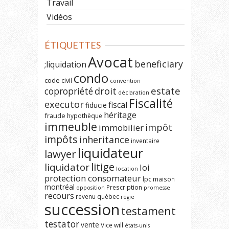
Travail
Vidéos
ÉTIQUETTES
Avocat
beneficiary
;liquidation
condo
code civil
convention
estate
copropriété
droit
déclaration
Fiscalité
executor
fiscal
fiducie
héritage
fraude
hypothèque
immeuble
impôt
immobilier
impôts
inheritance
inventaire
liquidateur
lawyer
litige
liquidator
loi
location
protection consomateur
lpc
maison
montréal
Prescription
opposition
promesse
recours
revenu québec
régie
succession
testament
testator
vente
Vice
will
états-unis