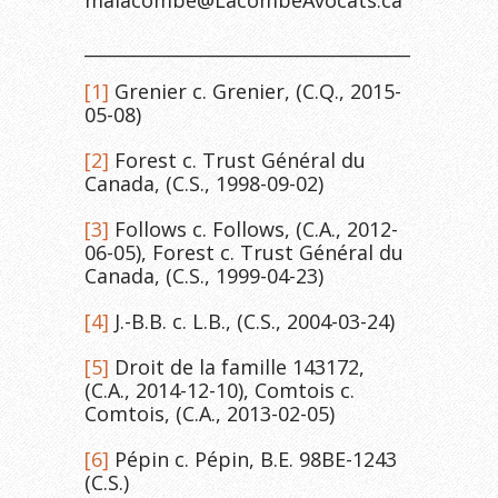
malacombe@LacombeAvocats.ca
_______________________________________
[1]
Grenier c. Grenier, (C.Q., 2015-
05-08)
[2]
Forest c. Trust Général du
Canada, (C.S., 1998-09-02)
[3]
Follows c. Follows, (C.A., 2012-
06-05), Forest c. Trust Général du
Canada, (C.S., 1999-04-23)
[4]
J.-B.B. c. L.B., (C.S., 2004-03-24)
[5]
Droit de la famille 143172,
(C.A., 2014-12-10), Comtois c.
Comtois, (C.A., 2013-02-05)
[6]
Pépin c. Pépin, B.E. 98BE-1243
(C.S.)