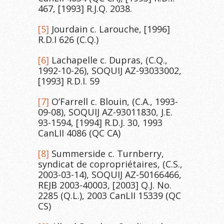
467, [1993] R.J.Q. 2038.
[5]
Jourdain c. Larouche, [1996]
R.D.I 626 (C.Q.)
[6]
Lachapelle c. Dupras, (C.Q.,
1992-10-26), SOQUIJ AZ-93033002,
[1993] R.D.I. 59
[7]
O’Farrell c. Blouin, (C.A., 1993-
09-08), SOQUIJ AZ-93011830, J.E.
93-1594, [1994] R.D.J. 30, 1993
CanLII 4086 (QC CA)
[8]
Summerside c. Turnberry,
syndicat de copropriétaires, (C.S.,
2003-03-14), SOQUIJ AZ-50166466,
REJB 2003-40003, [2003] Q.J. No.
2285 (Q.L.), 2003 CanLII 15339 (QC
CS)