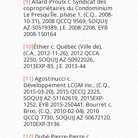
[9]
Allard-Proulx c. Syndicat des
copropriétaires du Condominium
Le Presqu’Île, phase 1, (C.Q., 2008-
10-31), 2008 QCCQ 9569, SOQUIJ
AZ-50519389, J.E. 2008-2208, EYB
2008-150164
[10]
Éthier c. Québec (Ville de),
(C.A., 2012-11-26), 2012 QCCA
2250, SOQUIJ AZ-50922026,
2013EXP-85, J.E. 2013-44
[11]
Agostinucci c.
Développement LCGM inc., (C.Q.,
2015-03-20), 2015 QCCQ 2325,
SOQUIJ AZ-51162619, 2015EXP-
1252, EYB 2015-250441; Bourret c.
Brixi, (C.Q., 2010-02-04), 2010
QCCQ 7730, SOQUIJ AZ-50672120,
2010EXP-3136
[12]
Dubé-Pierre-Pierre c.