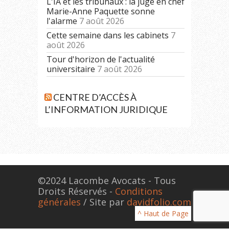
L'IA et les tribunaux : la juge en chef
Marie-Anne Paquette sonne
l'alarme
7 août 2026
Cette semaine dans les cabinets
7
août 2026
Tour d'horizon de l'actualité
universitaire
7 août 2026
CENTRE D’ACCÈS À
L’INFORMATION JURIDIQUE
©2024 Lacombe Avocats - Tous
Droits Réservés -
Conditions
générales
/ Site par
davidfolio.com
^ Haut de Page