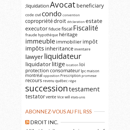
Avocat
beneficiary
;liquidation
condo
code civil
convention
estate
copropriété
droit
déclaration
Fiscalité
executor
fiscal
fiducie
héritage
fraude
hypothèque
immeuble
impôt
immobilier
impôts
inheritance
inventaire
liquidateur
lawyer
litige
liquidator
loi
location
protection consomateur
lpc
maison
montréal
Prescription
opposition
promesse
recours
revenu québec
régie
succession
testament
testator
vente
Vice
will
états-unis
ABONNEZ-VOUS AU FIL RSS
DROIT INC.