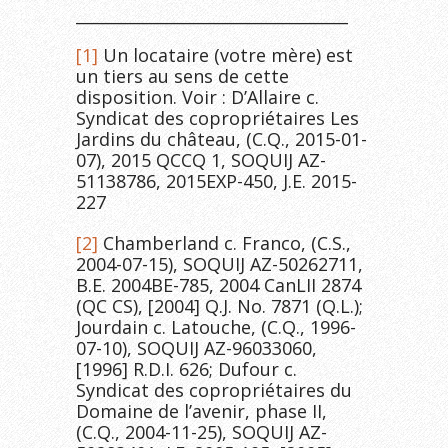
__________________________________
[1]
Un locataire (votre mère) est
un tiers au sens de cette
disposition. Voir : D’Allaire c.
Syndicat des copropriétaires Les
Jardins du château, (C.Q., 2015-01-
07), 2015 QCCQ 1, SOQUIJ AZ-
51138786, 2015EXP-450, J.E. 2015-
227
[2]
Chamberland c. Franco, (C.S.,
2004-07-15), SOQUIJ AZ-50262711,
B.E. 2004BE-785, 2004 CanLII 2874
(QC CS), [2004] Q.J. No. 7871 (Q.L.);
Jourdain c. Latouche, (C.Q., 1996-
07-10), SOQUIJ AZ-96033060,
[1996] R.D.I. 626; Dufour c.
Syndicat des copropriétaires du
Domaine de l’avenir, phase II,
(C.Q., 2004-11-25), SOQUIJ AZ-