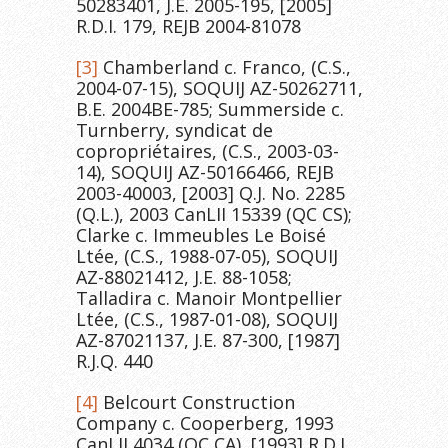
50283401, J.E. 2005-195, [2005]
R.D.I. 179, REJB 2004-81078
[3]
Chamberland c. Franco, (C.S.,
2004-07-15), SOQUIJ AZ-50262711,
B.E. 2004BE-785; Summerside c.
Turnberry, syndicat de
copropriétaires, (C.S., 2003-03-
14), SOQUIJ AZ-50166466, REJB
2003-40003, [2003] Q.J. No. 2285
(Q.L.), 2003 CanLII 15339 (QC CS);
Clarke c. Immeubles Le Boisé
Ltée, (C.S., 1988-07-05), SOQUIJ
AZ-88021412, J.E. 88-1058;
Talladira c. Manoir Montpellier
Ltée, (C.S., 1987-01-08), SOQUIJ
AZ-87021137, J.E. 87-300, [1987]
R.J.Q. 440
[4]
Belcourt Construction
Company c. Cooperberg, 1993
CanLII 4034 (QC CA), [1993] R.D.I.