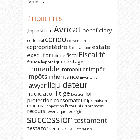
Vidéos
ÉTIQUETTES
Avocat
beneficiary
;liquidation
condo
code civil
convention
estate
copropriété
droit
déclaration
Fiscalité
executor
fiscal
fiducie
héritage
fraude
hypothèque
immeuble
impôt
immobilier
impôts
inheritance
inventaire
liquidateur
lawyer
litige
liquidator
loi
location
protection consomateur
lpc
maison
montréal
Prescription
opposition
promesse
recours
revenu québec
régie
succession
testament
testator
vente
Vice
will
états-unis