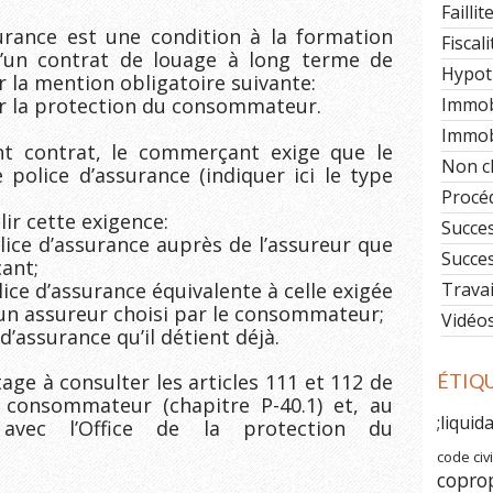
Faillit
surance est une condition à la formation
Fiscali
d’un contrat de louage à long terme de
Hypot
r la mention obligatoire suivante:
ur la protection du consommateur.
Immob
Immobi
nt contrat, le commerçant exige que le
Non c
olice d’assurance (indiquer ici le type
Procéd
r cette exigence:
Succe
lice d’assurance auprès de l’assureur que
Succe
ant;
lice d’assurance équivalente à celle exigée
Travai
un assureur choisi par le consommateur;
Vidéo
d’assurance qu’il détient déjà.
e à consulter les articles 111 et 112 de
ÉTIQ
 consommateur (chapitre P-40.1) et, au
;liquid
avec l’Office de la protection du
code civi
copro