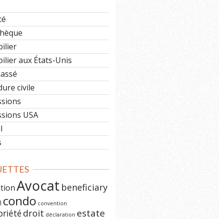
e
té
hèque
ilier
lier aux États-Unis
lassé
ure civile
ssions
ssions USA
l
s
UETTES
Avocat
beneficiary
ation
condo
l
convention
estate
priété
droit
déclaration