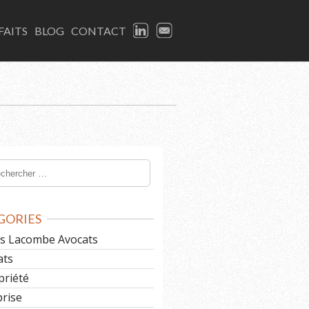
LINKEDIN
EMAIL
FAITS
BLOG
CONTACT
GORIES
les Lacombe Avocats
ats
priété
prise