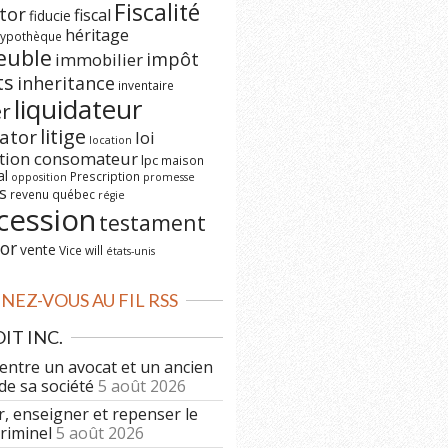
Fiscalité
tor
fiscal
fiducie
héritage
ypothèque
euble
impôt
immobilier
ts
inheritance
inventaire
liquidateur
er
litige
dator
loi
location
ction consomateur
lpc
maison
al
Prescription
opposition
promesse
s
revenu québec
régie
cession
testament
or
vente
Vice
will
états-unis
EZ-VOUS AU FIL RSS
IT INC.
 entre un avocat et un ancien
de sa société
5 août 2026
r, enseigner et repenser le
criminel
5 août 2026