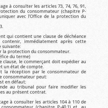
 à consulter les articles 73, 74, 76, 91,
protection du consommateur (chapitre P-
niquer avec l’Office de la protection du
3.
ent qui contient une clause de déchéance
 contenir, immédiatement après cette
e suivante:
ur la protection du consommateur.
fice du terme)
te clause, le commerçant doit expédier au
t un état de compte.
nt la réception par le consommateur de
, le consommateur peut:
est en défaut;
de au tribunal pour faire modifier les
es au présent contrat.
ge à consulter les articles 104 à 110 de
 consommateur (chapitre P-40.1) et, au