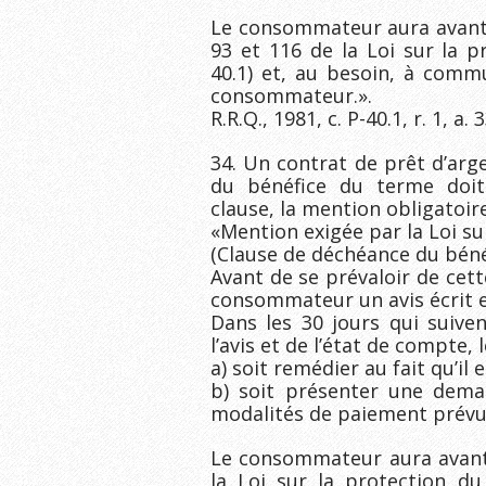
Le consommateur aura avantage
93 et 116 de la Loi sur la 
40.1) et, au besoin, à commu
consommateur.».
R.R.Q., 1981, c. P-40.1, r. 1, a. 3
34. Un contrat de prêt d’arg
du bénéfice du terme doit
clause, la mention obligatoir
«Mention exigée par la Loi s
(Clause de déchéance du béné
Avant de se prévaloir de cet
consommateur un avis écrit e
Dans les 30 jours qui suive
l’avis et de l’état de compte
a) soit remédier au fait qu’il 
b) soit présenter une deman
modalités de paiement prévu
Le consommateur aura avanta
la Loi sur la protection du