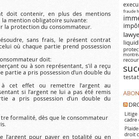
execu
fraude
h
t doit contenir, en plus des mentions
imm
, la mention obligatoire suivante:
impô
sur la protection du consommateur.
lawy
soudre, sans frais, le présent contrat
liqui
 celui où chaque partie prend possession
prote
montré
 consommateur doit:
recour
erçant ou à son représentant, s’il a reçu
suc
 partie a pris possession d’un double du
testat
 à cet effet ou remettre l’argent au
ntant si l’argent ne lui a pas été remis
ABONN
ie a pris possession d’un double du
DRO
Litige
autre formalité, dès que le consommateur
cadre 
is.
Plaide
droit 
se l’argent pour payer en totalité ou en