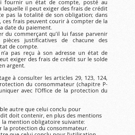
i fournir un état de compte, posté au
 laquelle il peut exiger des frais de crédit
e pas la totalité de son obligation; dans
, ces frais peuvent courir à compter de la
la date du paiement.
 du commerçant qu’il lui fasse parvenir
pièces justificatives de chacune des
état de compte.
n’a pas reçu à son adresse un état de
t exiger des frais de crédit sur le solde
en argent.
e à consulter les articles 29, 123, 124,
 protection du consommateur (chapitre P-
niquer avec l’Office de la protection du
able autre que celui conclu pour
rédit doit contenir, en plus des mentions
, la mention obligatoire suivante:
ur la protection du consommateur.
tre que celui conclu pour l’utilisation