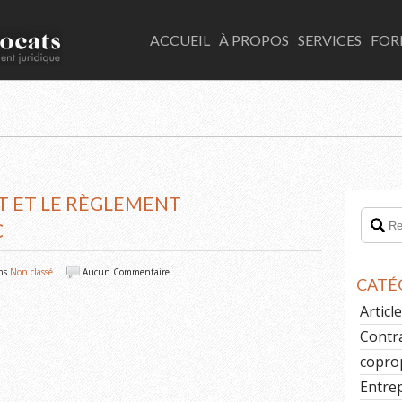
LACOMBE AVOCATS
ACCUEIL
À PROPOS
SERVICES
FOR
T ET LE RÈGLEMENT
C
ns
Non classé
Aucun Commentaire
CATÉ
Artic
Contr
copro
Entre