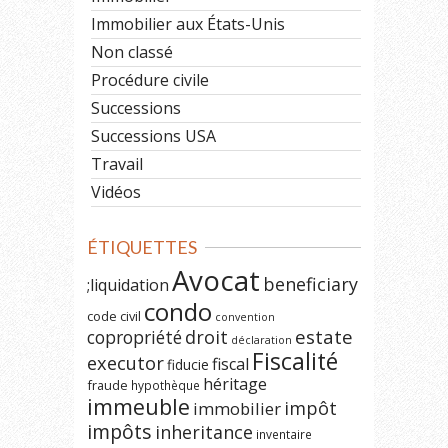
Immobilier aux États-Unis
Non classé
Procédure civile
Successions
Successions USA
Travail
Vidéos
ÉTIQUETTES
Avocat
beneficiary
;liquidation
condo
code civil
convention
estate
copropriété
droit
déclaration
Fiscalité
executor
fiscal
fiducie
héritage
fraude
hypothèque
immeuble
impôt
immobilier
impôts
inheritance
inventaire