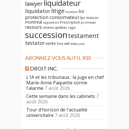
liquidateur
lawyer
litige
liquidator
loi
location
protection consomateur
lpc
maison
montréal
Prescription
opposition
promesse
recours
revenu québec
régie
succession
testament
testator
vente
Vice
will
états-unis
ABONNEZ-VOUS AU FIL RSS
DROIT INC.
L'IA et les tribunaux : la juge en chef
Marie-Anne Paquette sonne
l'alarme
7 août 2026
Cette semaine dans les cabinets
7
août 2026
Tour d'horizon de l'actualité
universitaire
7 août 2026