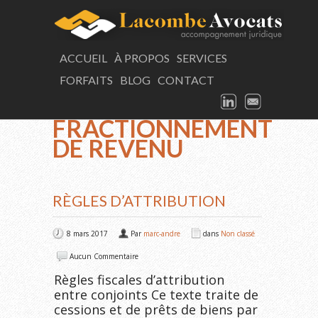
LAC
ACCUEIL
À PROPOS
SERVICES
FORFAITS
BLOG
CONTACT
Vous consultez présentement
LINKEDIN
EMAIL
TAG ARCHIVES:
FRACTIONNEMENT
DE REVENU
RÈGLES D’ATTRIBUTION
8 mars 2017
Par
marc-andre
dans
Non classé
Aucun Commentaire
Règles fiscales d’attribution
entre conjoints Ce texte traite de
cessions et de prêts de biens par