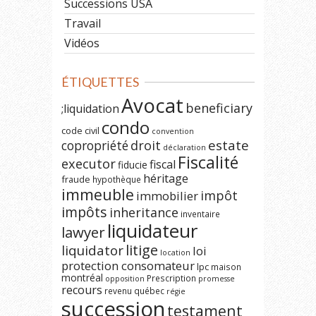
Successions USA
Travail
Vidéos
ÉTIQUETTES
Avocat
beneficiary
;liquidation
condo
code civil
convention
estate
copropriété
droit
déclaration
Fiscalité
executor
fiscal
fiducie
héritage
fraude
hypothèque
immeuble
impôt
immobilier
impôts
inheritance
inventaire
liquidateur
lawyer
litige
liquidator
loi
location
protection consomateur
lpc
maison
montréal
Prescription
opposition
promesse
recours
revenu québec
régie
succession
testament