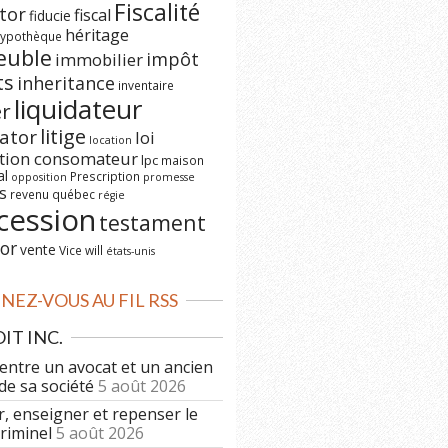
Fiscalité
tor
fiscal
fiducie
héritage
ypothèque
euble
impôt
immobilier
ts
inheritance
inventaire
liquidateur
er
litige
dator
loi
location
ction consomateur
lpc
maison
al
Prescription
opposition
promesse
s
revenu québec
régie
cession
testament
or
vente
Vice
will
états-unis
EZ-VOUS AU FIL RSS
IT INC.
 entre un avocat et un ancien
de sa société
5 août 2026
r, enseigner et repenser le
criminel
5 août 2026