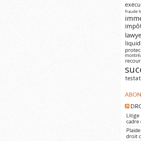
execu
fraude
h
imm
impô
lawy
liqui
prote
montré
recour
suc
testat
ABONN
DRO
Litige
cadre 
Plaide
droit 