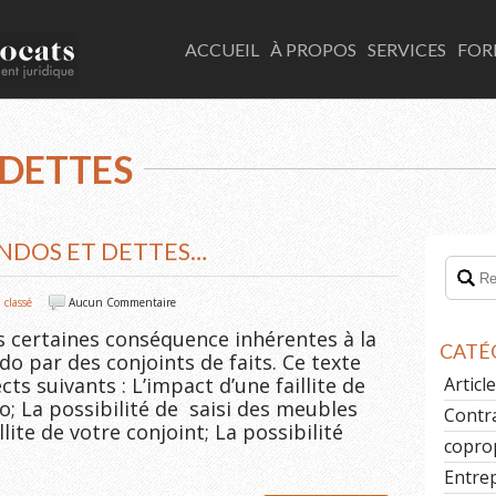
LACOMBE AVOCATS
ACCUEIL
À PROPOS
SERVICES
FOR
 DETTES
ONDOS ET DETTES…
 classé
Aucun Commentaire
s certaines conséquence inhérentes à la
CATÉ
 par des conjoints de faits. Ce texte
s suivants : L’impact d’une faillite de
Artic
o; La possibilité de saisi des meubles
Contr
lite de votre conjoint; La possibilité
copro
Entre