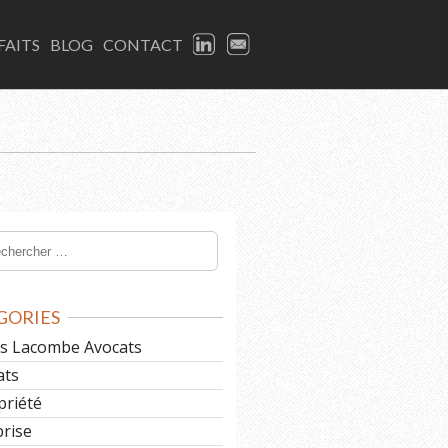
LINKEDIN
EMAIL
FAITS
BLOG
CONTACT
GORIES
les Lacombe Avocats
ats
priété
prise