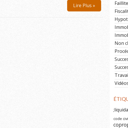
Faillit
Lire Plus »
Fiscali
Hypot
Immob
Immobi
Non c
Procéd
Succe
Succe
Travai
Vidéo
ÉTIQ
;liquid
code civi
copro