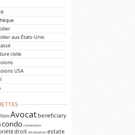
e
té
hèque
ilier
lier aux États-Unis
lassé
ure civile
ssions
ssions USA
l
s
UETTES
Avocat
beneficiary
ation
condo
l
convention
estate
priété
droit
déclaration