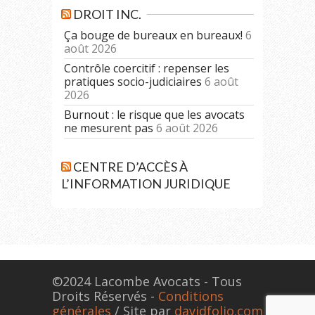
DROIT INC.
Ça bouge de bureaux en bureaux!
6
août 2026
Contrôle coercitif : repenser les
pratiques socio-judiciaires
6 août
2026
Burnout : le risque que les avocats
ne mesurent pas
6 août 2026
CENTRE D’ACCÈS À
L’INFORMATION JURIDIQUE
©2024 Lacombe Avocats - Tous
Droits Réservés -
Conditions
générales
/ Site par
davidfolio.com