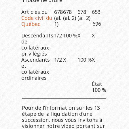
Troisième ordre
Articles du
678
678
678
653
Code civil du
(al.
(al. 2)
(al. 2)
696
Québec
1)
Descendants
1/2
100 %
X
X
de
collatéraux
privilégiés
Ascendants
1/2
X
100 %
X
et
collatéraux
ordinaires
État
100 %
______________________________________
Pour de l’information sur les 13
étape de la liquidation d’une
succession, nous vous invitons à
visionner notre vidéo portant sur