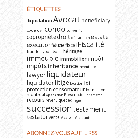
ÉTIQUETTES
Avocat
beneficiary
;liquidation
condo
code civil
convention
estate
copropriété
droit
déclaration
Fiscalité
executor
fiscal
fiducie
héritage
fraude
hypothèque
immeuble
impôt
immobilier
impôts
inheritance
inventaire
liquidateur
lawyer
litige
liquidator
loi
location
protection consomateur
lpc
maison
montréal
Prescription
opposition
promesse
recours
revenu québec
régie
succession
testament
testator
vente
Vice
will
états-unis
ABONNEZ-VOUS AU FIL RSS