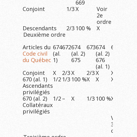
669
Conjoint
1/3
X
Voir
2e
ordre
Descendants
2/3
100 %
X
Deuxième ordre
Articles du
674
672
674
673
674
677
671
Code civil
(al.
(al. 2)
(al. 2)
du Québec
1)
675
676
(al. 1)
Conjoint
X
2/3
X
2/3
X
X
100
670 (al. 1)
1/2
1/3
100 %
X
X
X
X
Ascendants
privilégiés
670 (al. 2)
1/2
–
X
1/3
100 %
X
X
Collatéraux
privilégiés
Voir
3e
ordre