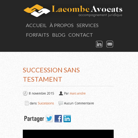
LAC
ACCUEIL
À PROPOS
SERVICES
FORFAITS
BLOG
CONTACT
Consultation
LINKEDIN
EMAIL
ARTICLE
SUCCESSION SANS
TESTAMENT
8 novembre 2015
Par
marc-andre
dans
Successions
Aucun Commentaire