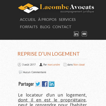
LAC
ACCUEIL
À PROPOS
SERVICES
FORFAITS
BLOG
CONTACT
Consultation
LINKEDIN
EMAIL
ARTICLE
REPRISE D’UN LOGEMENT
3 août 2017
Par
marc-andre
dans
Non classé
Aucun Commentaire
Le locateur d’un un logement
,
dont il en est le propriétaire
,
peut le reprendre pour l’habiter