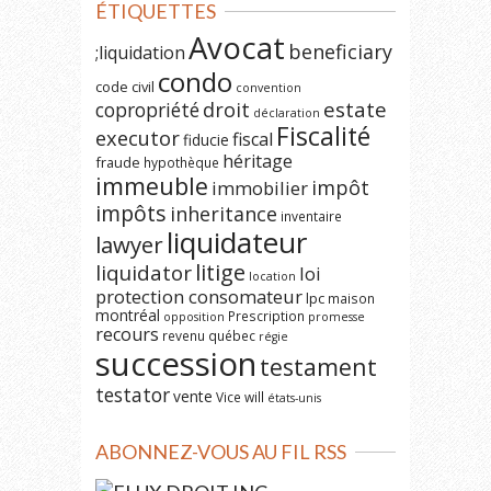
ÉTIQUETTES
Avocat
beneficiary
;liquidation
condo
code civil
convention
estate
copropriété
droit
déclaration
Fiscalité
executor
fiscal
fiducie
héritage
fraude
hypothèque
immeuble
impôt
immobilier
impôts
inheritance
inventaire
liquidateur
lawyer
litige
liquidator
loi
location
protection consomateur
lpc
maison
montréal
Prescription
opposition
promesse
recours
revenu québec
régie
succession
testament
testator
vente
Vice
will
états-unis
ABONNEZ-VOUS AU FIL RSS