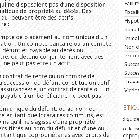
Faillit
ui ne disposaient pas d’une disposition 
matique de propriété au décès. Des 
Fiscali
qui peuvent être des actifs 
Hypot
e :

Immob
mpte de placement au nom unique d'un 
Immobi
gation. Un compte bancaire ou un compte 
Non c
défunt et payable au décès ou 
Procéd
tre, ou détenu conjointement avec des 
, ne peut pas être un actif 
Succe
Succe
n contrat de rente ou un compte de 
Travai
la succession du défunt constitue un actif 
assurance-vie, un contrat de rente ou un 
Vidéo
 payable à un bénéficiaire ne peut pas 
ÉTIQ
nom unique du défunt, ou au nom du 
ne en tant que locataires communs, est 
;liquid
s qu’il ne s’agisse d’une propriété 
ers titrés au nom du défunt et d'une ou 
code civi
 tant que copropriétaires avec droits de 
copro