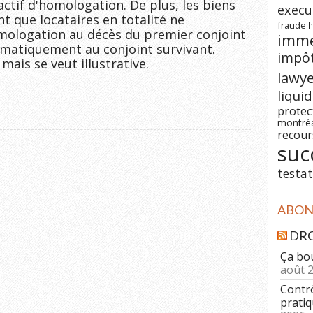
ctif d'homologation. De plus, les biens 
execu
 que locataires en totalité ne 
fraude
h
mologation au décès du premier conjoint 
imm
matiquement au conjoint survivant.

impô
 mais se veut illustrative.
lawy
liqui
prote
montré
recour
suc
testat
ABONN
DRO
Ça bo
août 
Contrô
pratiq