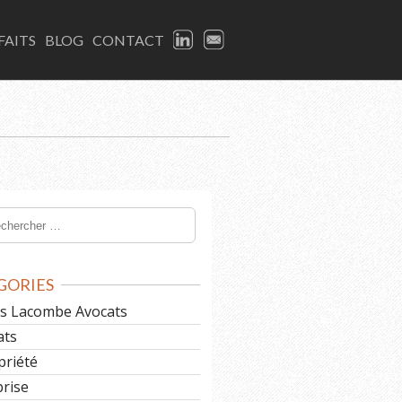
LINKEDIN
EMAIL
FAITS
BLOG
CONTACT
GORIES
les Lacombe Avocats
ats
priété
prise