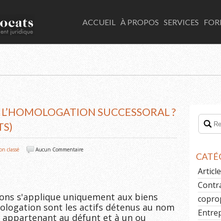
LACOMBE AVOCATS
ACCUEIL
À PROPOS
SERVICES
FOR
E L’HOMOLOGATION SUCCESSORAL ?
TS)
on classé
Aucun Commentaire
CATÉ
Artic
Contr
ions s'applique uniquement aux biens 
copro
ologation sont les actifs détenus au nom 
Entre
 appartenant au défunt et à un ou 