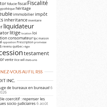
Fiscalité
tor
fiscal
fiducie
héritage
ypothèque
euble
impôt
immobilier
ts
inheritance
inventaire
liquidateur
er
litige
dator
loi
location
ction consomateur
lpc
maison
al
Prescription
opposition
promesse
s
revenu québec
régie
cession
testament
or
vente
Vice
will
états-unis
EZ-VOUS AU FIL RSS
IT INC.
uge de bureaux en bureaux!
6
2026
le coercitif : repenser les
ues socio-judiciaires
6 août