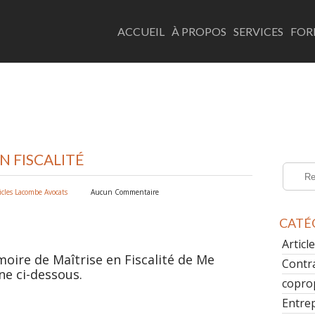
LACOMBE AVOCATS
ACCUEIL
À PROPOS
SERVICES
FOR
N FISCALITÉ
icles Lacombe Avocats
Aucun Commentaire
CATÉ
Artic
oire de Maîtrise en Fiscalité de Me
Contr
ne ci-dessous.
copro
Entre