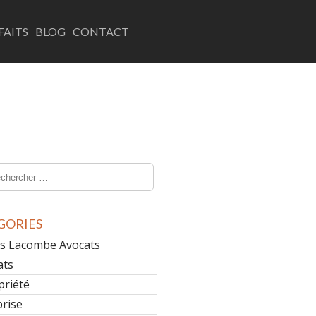
LINKEDIN
EMAIL
FAITS
BLOG
CONTACT
GORIES
les Lacombe Avocats
ats
priété
prise