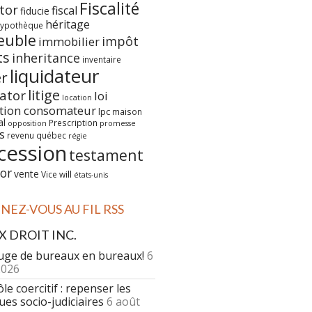
Fiscalité
tor
fiscal
fiducie
héritage
ypothèque
euble
impôt
immobilier
ts
inheritance
inventaire
liquidateur
er
litige
dator
loi
location
ction consomateur
lpc
maison
al
Prescription
opposition
promesse
s
revenu québec
régie
cession
testament
or
vente
Vice
will
états-unis
EZ-VOUS AU FIL RSS
DROIT INC.
uge de bureaux en bureaux!
6
2026
le coercitif : repenser les
ues socio-judiciaires
6 août