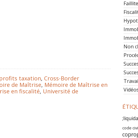
Faillit
Fiscali
Hypot
Immob
Immobi
Non c
Procéd
Succe
Succe
profits taxation
,
Cross-Border
Travai
ire de Maîtrise
,
Mémoire de Maîtrise en
Vidéo
se en fiscalité
,
Université de
ÉTIQ
;liquid
code civi
copro