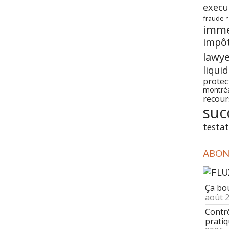
execu
fraude
h
imm
impô
lawy
liqui
prote
montré
recour
suc
testat
ABONN
Ça bo
août 
Contrô
pratiq