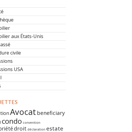
e
té
hèque
ilier
lier aux États-Unis
lassé
ure civile
ssions
ssions USA
l
s
UETTES
Avocat
beneficiary
ation
condo
l
convention
estate
priété
droit
déclaration