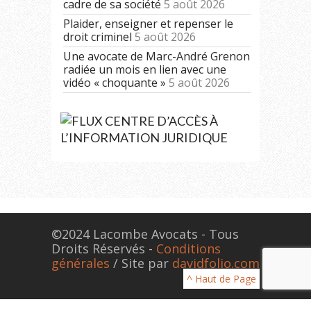
cadre de sa société
5 août 2026
Plaider, enseigner et repenser le
droit criminel
5 août 2026
Une avocate de Marc-André Grenon
radiée un mois en lien avec une
vidéo « choquante »
5 août 2026
CENTRE D’ACCÈS À
L’INFORMATION JURIDIQUE
©2024 Lacombe Avocats - Tous
Droits Réservés -
Conditions
générales
/ Site par
davidfolio.com
^ Haut de Page