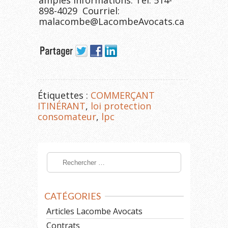
amples informations: Tel: 514-
898-4029 Courriel:
malacombe@LacombeAvocats.ca
Étiquettes :
COMMERÇANT
ITINÉRANT
,
loi protection
consomateur
,
lpc
CATÉGORIES
Articles Lacombe Avocats
Contrats