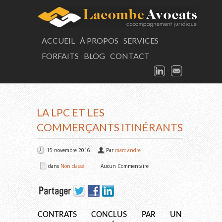
LAC
ACCUEIL
À PROPOS
SERVICES
FORFAITS
BLOG
CONTACT
Consultation
LINKEDIN
EMAIL
ARTICLE
LA LPC ET LES
COMMERÇANTS ITINÉRANTS
15 novembre 2016
Par
marc-andre
dans
Non classé
Aucun Commentaire
CONTRATS CONCLUS PAR UN