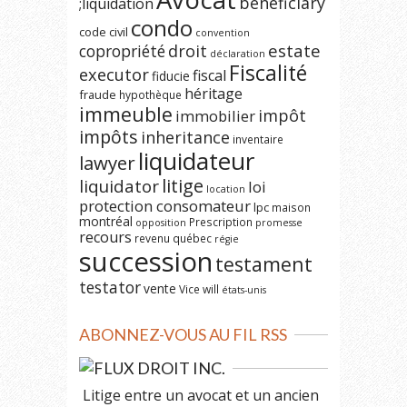
beneficiary
;liquidation
condo
code civil
convention
estate
copropriété
droit
déclaration
Fiscalité
executor
fiscal
fiducie
héritage
fraude
hypothèque
immeuble
impôt
immobilier
impôts
inheritance
inventaire
liquidateur
lawyer
litige
liquidator
loi
location
protection consomateur
lpc
maison
montréal
Prescription
opposition
promesse
recours
revenu québec
régie
succession
testament
testator
vente
Vice
will
états-unis
ABONNEZ-VOUS AU FIL RSS
DROIT INC.
Litige entre un avocat et un ancien