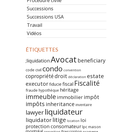
Procédure civile
Successions
Successions USA
Travail
Vidéos
ÉTIQUETTES
Avocat
beneficiary
;liquidation
condo
code civil
convention
estate
copropriété
droit
déclaration
Fiscalité
executor
fiscal
fiducie
héritage
fraude
hypothèque
immeuble
impôt
immobilier
impôts
inheritance
inventaire
liquidateur
lawyer
litige
liquidator
loi
location
protection consomateur
lpc
maison
montréal
Prescription
opposition
promesse