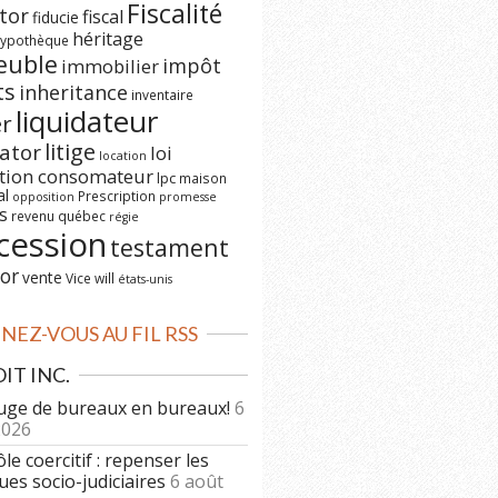
Fiscalité
tor
fiscal
fiducie
héritage
ypothèque
euble
impôt
immobilier
ts
inheritance
inventaire
liquidateur
er
litige
dator
loi
location
ction consomateur
lpc
maison
al
Prescription
opposition
promesse
s
revenu québec
régie
cession
testament
or
vente
Vice
will
états-unis
EZ-VOUS AU FIL RSS
IT INC.
uge de bureaux en bureaux!
6
2026
le coercitif : repenser les
ues socio-judiciaires
6 août