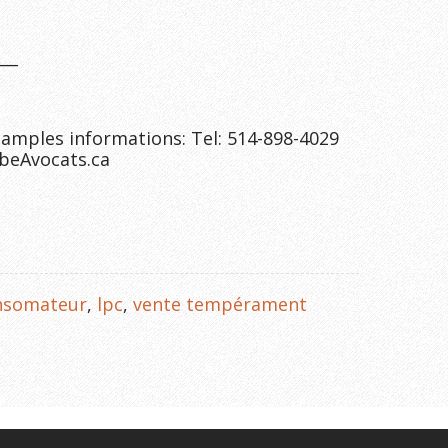
___
amples informations: Tel: 514-898-4029
beAvocats.ca
onsomateur
,
lpc
,
vente tempérament