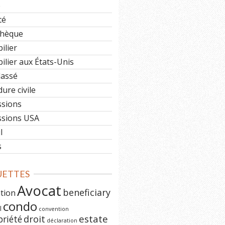
e
té
hèque
ilier
lier aux États-Unis
lassé
ure civile
ssions
ssions USA
l
s
UETTES
Avocat
beneficiary
ation
condo
l
convention
estate
priété
droit
déclaration