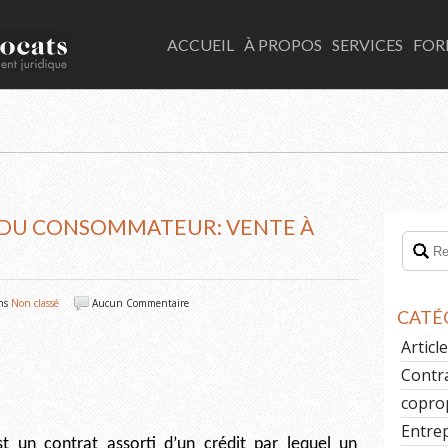
LACOMBE AVOCATS
ACCUEIL
À PROPOS
SERVICES
FOR
N DU CONSOMMATEUR: VENTE À
ns
Non classé
Aucun Commentaire
CATÉ
Artic
Contr
copro
Entre
 un contrat assorti d’un crédit par lequel un