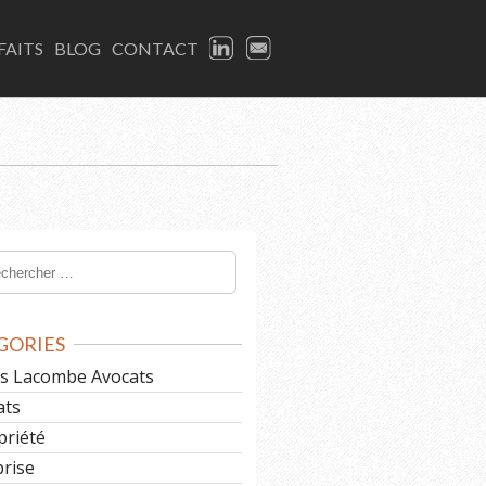
LINKEDIN
EMAIL
FAITS
BLOG
CONTACT
GORIES
les Lacombe Avocats
ats
priété
prise