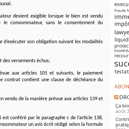
execu
bunal.
fraude
h
imm
teur devient exigible lorsque le bien est vendu
impô
ue le consommateur, sans le consentement du
lawy
liqui
 d’exécuter son obligation suivant les modalités
prote
montré
recour
suc
at des versements échus;
testat
révue aux articles 105 et suivants, le paiement
 le contrat contient une clause de déchéance du
ABONN
DRO
en vendu de la manière prévue aux articles 139 et
Ça bo
août 
i est conféré par le paragraphe c de l’article 138,
Contrô
pratiq
nsommateur un avis écrit rédigé selon la formule