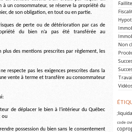
Faillit
n à un consommateur, se réserve la propriété du
Fiscali
nier, de son obligation, en tout ou en partie.
Hypot
sques de perte ou de détérioration par cas de
Immob
opriété du bien n’a pas été transférée au
Immobi
Non c
n plus des mentions prescrites par règlement, les
Procéd
Succe
Succe
e respecte pas les exigences prescrites dans la
Travai
t une vente à terme et transfère au consommateur
Vidéo
i:
ÉTIQ
ur de déplacer le bien à l’intérieur du Québec
;liquid
; ou
code civi
copro
endre possession du bien sans le consentement