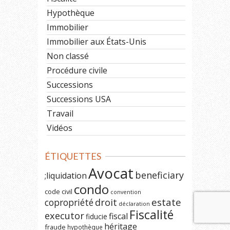
Hypothèque
Immobilier
Immobilier aux États-Unis
Non classé
Procédure civile
Successions
Successions USA
Travail
Vidéos
ÉTIQUETTES
Avocat
beneficiary
;liquidation
condo
code civil
convention
estate
copropriété
droit
déclaration
Fiscalité
executor
fiscal
fiducie
héritage
fraude
hypothèque