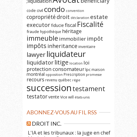
beneficiary
;liquidation
condo
code civil
convention
estate
copropriété
droit
déclaration
Fiscalité
executor
fiscal
fiducie
héritage
fraude
hypothèque
immeuble
impôt
immobilier
impôts
inheritance
inventaire
liquidateur
lawyer
litige
liquidator
loi
location
protection consomateur
lpc
maison
montréal
Prescription
opposition
promesse
recours
revenu québec
régie
succession
testament
testator
vente
Vice
will
états-unis
ABONNEZ-VOUS AU FIL RSS
DROIT INC.
L'IA et les tribunaux : la juge en chef