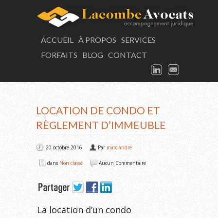
LAC
ACCUEIL
À PROPOS
SERVICES
FORFAITS
BLOG
CONTACT
Consultation
LINKEDIN
EMAIL
ARTICLE
LOCATION DE CONDO ET
RÈGLEMENT D’IMMEUBLE
20 octobre 2016
Par
marc-andre
dans
Non classé
Aucun Commentaire
La location d’un condo