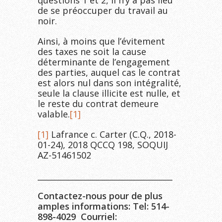
questions 1 et 2, il n’y a pas lieu
de se préoccuper du travail au
noir.
Ainsi, à moins que l’évitement
des taxes ne soit la cause
déterminante de l’engagement
des parties, auquel cas le contrat
est alors nul dans son intégralité,
seule la clause illicite est nulle, et
le reste du contrat demeure
valable.
[1]
[1]
Lafrance c. Carter (C.Q., 2018-
01-24), 2018 QCCQ 198, SOQUIJ
AZ-51461502
__________________________________
Contactez-nous pour de plus
amples informations: Tel: 514-
898-4029 Courriel: