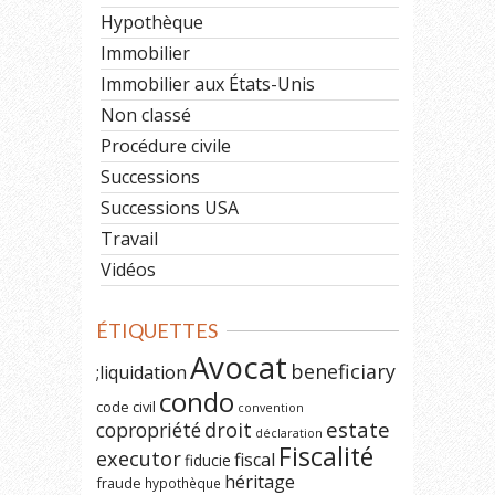
Hypothèque
Immobilier
Immobilier aux États-Unis
Non classé
Procédure civile
Successions
Successions USA
Travail
Vidéos
ÉTIQUETTES
Avocat
beneficiary
;liquidation
condo
code civil
convention
estate
copropriété
droit
déclaration
Fiscalité
executor
fiscal
fiducie
héritage
fraude
hypothèque