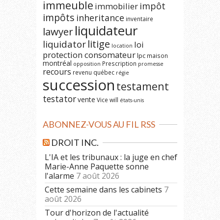
immeuble
impôt
immobilier
impôts
inheritance
inventaire
liquidateur
lawyer
litige
liquidator
loi
location
protection consomateur
lpc
maison
montréal
Prescription
opposition
promesse
recours
revenu québec
régie
succession
testament
testator
vente
Vice
will
états-unis
ABONNEZ-VOUS AU FIL RSS
DROIT INC.
L'IA et les tribunaux : la juge en chef
Marie-Anne Paquette sonne
l'alarme
7 août 2026
Cette semaine dans les cabinets
7
août 2026
Tour d'horizon de l'actualité