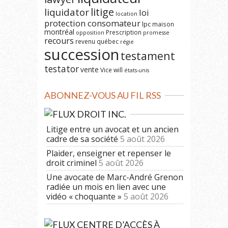
litige
liquidator
loi
location
protection consomateur
lpc
maison
montréal
Prescription
opposition
promesse
recours
revenu québec
régie
succession
testament
testator
vente
Vice
will
états-unis
ABONNEZ-VOUS AU FIL RSS
DROIT INC.
Litige entre un avocat et un ancien
cadre de sa société
5 août 2026
Plaider, enseigner et repenser le
droit criminel
5 août 2026
Une avocate de Marc-André Grenon
radiée un mois en lien avec une
vidéo « choquante »
5 août 2026
CENTRE D’ACCÈS À