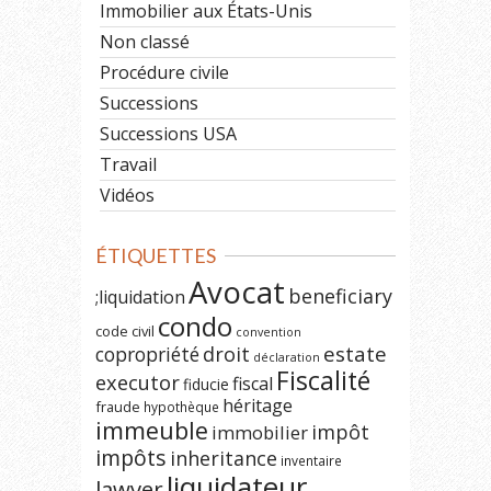
Immobilier aux États-Unis
Non classé
Procédure civile
Successions
Successions USA
Travail
Vidéos
ÉTIQUETTES
Avocat
beneficiary
;liquidation
condo
code civil
convention
estate
copropriété
droit
déclaration
Fiscalité
executor
fiscal
fiducie
héritage
fraude
hypothèque
immeuble
impôt
immobilier
impôts
inheritance
inventaire
liquidateur
lawyer