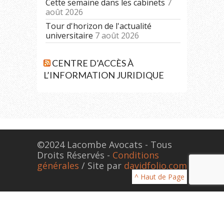
Cette semaine dans les cabinets
7
août 2026
Tour d'horizon de l'actualité
universitaire
7 août 2026
CENTRE D’ACCÈS À
L’INFORMATION JURIDIQUE
©2024 Lacombe Avocats - Tous
Droits Réservés -
Conditions
générales
/ Site par
davidfolio.com
^ Haut de Page