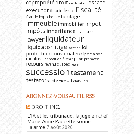
estate
copropriété
droit
déclaration
Fiscalité
executor
fiscal
fiducie
héritage
fraude
hypothèque
immeuble
impôt
immobilier
impôts
inheritance
inventaire
liquidateur
lawyer
litige
liquidator
loi
location
protection consomateur
lpc
maison
montréal
Prescription
opposition
promesse
recours
revenu québec
régie
succession
testament
testator
vente
Vice
will
états-unis
ABONNEZ-VOUS AU FIL RSS
DROIT INC.
L'IA et les tribunaux : la juge en chef
Marie-Anne Paquette sonne
l'alarme
7 août 2026