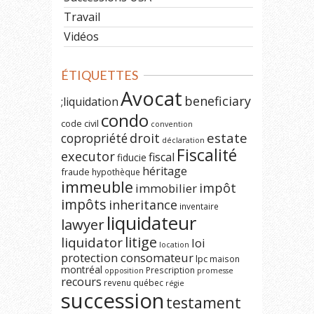
Travail
Vidéos
ÉTIQUETTES
Avocat
beneficiary
;liquidation
condo
code civil
convention
estate
copropriété
droit
déclaration
Fiscalité
executor
fiscal
fiducie
héritage
fraude
hypothèque
immeuble
impôt
immobilier
impôts
inheritance
inventaire
liquidateur
lawyer
litige
liquidator
loi
location
protection consomateur
lpc
maison
montréal
Prescription
opposition
promesse
recours
revenu québec
régie
succession
testament