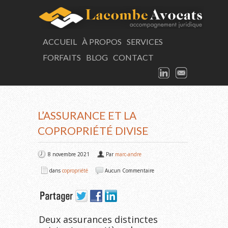
LAC
ACCUEIL
À PROPOS
SERVICES
FORFAITS
BLOG
CONTACT
Consultation
LINKEDIN
EMAIL
ARTICLE
L’ASSURANCE ET LA
COPROPRIÉTÉ DIVISE
8 novembre 2021
Par
marc-andre
dans
copropriété
Aucun Commentaire
Deux assurances distinctes