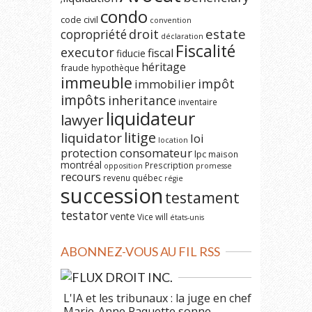
condo
code civil
convention
estate
copropriété
droit
déclaration
Fiscalité
executor
fiscal
fiducie
héritage
fraude
hypothèque
immeuble
impôt
immobilier
impôts
inheritance
inventaire
liquidateur
lawyer
litige
liquidator
loi
location
protection consomateur
lpc
maison
montréal
Prescription
opposition
promesse
recours
revenu québec
régie
succession
testament
testator
vente
Vice
will
états-unis
ABONNEZ-VOUS AU FIL RSS
DROIT INC.
L'IA et les tribunaux : la juge en chef
Marie-Anne Paquette sonne