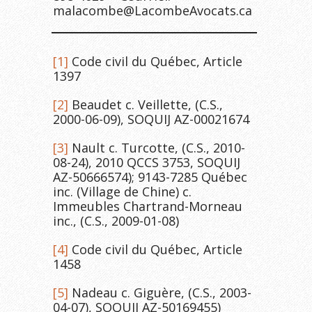
malacombe@LacombeAvocats.ca
[1]
Code civil du Québec, Article
1397
[2]
Beaudet c. Veillette, (C.S.,
2000-06-09), SOQUIJ AZ-00021674
[3]
Nault c. Turcotte, (C.S., 2010-
08-24), 2010 QCCS 3753, SOQUIJ
AZ-50666574); 9143-7285 Québec
inc. (Village de Chine) c.
Immeubles Chartrand-Morneau
inc., (C.S., 2009-01-08)
[4]
Code civil du Québec, Article
1458
[5]
Nadeau c. Giguère, (C.S., 2003-
04-07), SOQUIJ AZ-50169455)