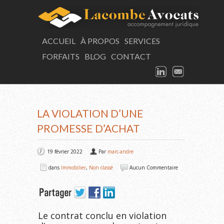
LAC
ACCUEIL
À PROPOS
SERVICES
FORFAITS
BLOG
CONTACT
Consultation
LINKEDIN
EMAIL
ARTICLE
LA VIOLATION D’UNE
PROMESSE D’ACHAT
19 février 2022
Par
marc-andre
dans
Immobilier
,
Non classé
Aucun Commentaire
Le contrat conclu en violation