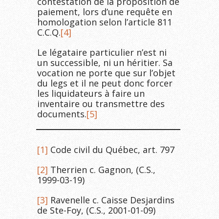
contestation de la proposition de
paiement, lors d’une requête en
homologation selon l’article 811
C.C.Q.
[4]
Le légataire particulier n’est ni
un successible, ni un héritier. Sa
vocation ne porte que sur l’objet
du legs et il ne peut donc forcer
les liquidateurs à faire un
inventaire ou transmettre des
documents.
[5]
[1]
Code civil du Québec, art. 797
[2]
Therrien c. Gagnon, (C.S.,
1999-03-19)
[3]
Ravenelle c. Caisse Desjardins
de Ste-Foy, (C.S., 2001-01-09)