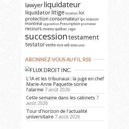
liquidateur
lawyer
litige
liquidator
loi
location
protection consomateur
lpc
maison
montréal
Prescription
opposition
promesse
recours
revenu québec
régie
succession
testament
testator
vente
Vice
will
états-unis
ABONNEZ-VOUS AU FIL RSS
DROIT INC.
L'IA et les tribunaux : la juge en chef
Marie-Anne Paquette sonne
l'alarme
7 août 2026
Cette semaine dans les cabinets
7
août 2026
Tour d'horizon de l'actualité
universitaire
7 août 2026