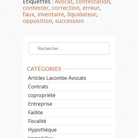
Étiquettes :
Avocat
,
contestation
,
contester
,
correction
,
erreur
,
faux
,
inventaire
,
liquidateur
,
opposition
,
succession
CATÉGORIES
Articles Lacombe Avocats
Contrats
copropriété
Entreprise
Faillite
Fiscalité
Hypothèque