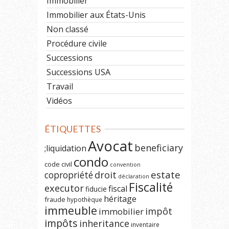
Immobilier
Immobilier aux États-Unis
Non classé
Procédure civile
Successions
Successions USA
Travail
Vidéos
ÉTIQUETTES
Avocat
beneficiary
;liquidation
condo
code civil
convention
estate
copropriété
droit
déclaration
Fiscalité
executor
fiscal
fiducie
héritage
fraude
hypothèque
immeuble
impôt
immobilier
impôts
inheritance
inventaire