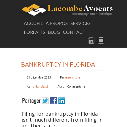
LAC
ACCUEIL
À PROPOS
SERVICES
FORFAITS
BLOG
CONTACT
Consultation
LINKEDIN
EMAIL
ARTICLE
BANKRUPTCY IN FLORIDA
31 décembre 2023
Par
marc-andre
dans
Non classé
Aucun Commentaire
Filing for bankruptcy in Florida
isn’t much different from filing in
another state.