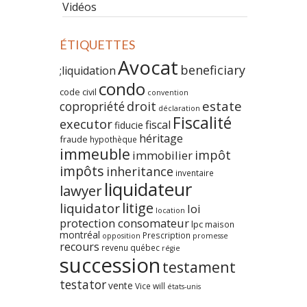
Vidéos
ÉTIQUETTES
Avocat
beneficiary
;liquidation
condo
code civil
convention
estate
copropriété
droit
déclaration
Fiscalité
executor
fiscal
fiducie
héritage
fraude
hypothèque
immeuble
impôt
immobilier
impôts
inheritance
inventaire
liquidateur
lawyer
litige
liquidator
loi
location
protection consomateur
lpc
maison
montréal
Prescription
opposition
promesse
recours
revenu québec
régie
succession
testament
testator
vente
Vice
will
états-unis