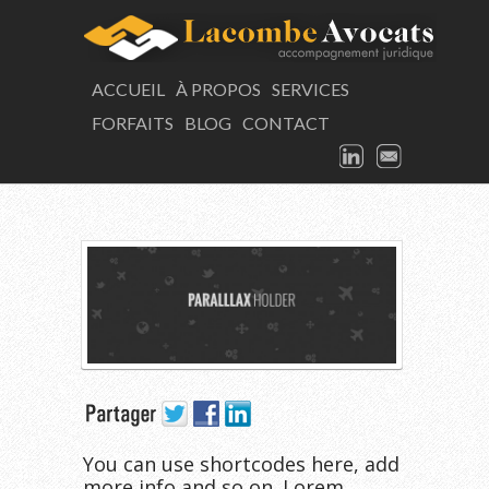
LAC
ACCUEIL
À PROPOS
SERVICES
FORFAITS
BLOG
CONTACT
Portfolio
LINKEDIN
EMAIL
RUSH HOUR
You can use shortcodes here, add
more info and so on. Lorem