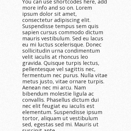
You can use shortcodes here, add
more info and so on. Lorem
ipsum dolor sit amet,
consectetur adipiscing elit.
Suspendisse tempus sem quis
sapien cursus commodo dictum
mauris vestibulum. Sed eu lacus
eu mi luctus scelerisque. Donec
sollicitudin urna condimentum
velit iaculis at rhoncus leo
gravida. Quisque turpis lectus,
pellentesque vel sagittis nec,
fermentum nec purus. Nulla vitae
metus justo, vitae ornare turpis.
Aenean nec mi arcu. Nam
bibendum molestie ligula ac
convallis. Phasellus dictum dui
nec elit feugiat eu iaculis est
elementum. Suspendisse ipsum
tortor, aliquam ut vestibulum
sed, egestas sed mi. Mauris ut
suscipit ante.