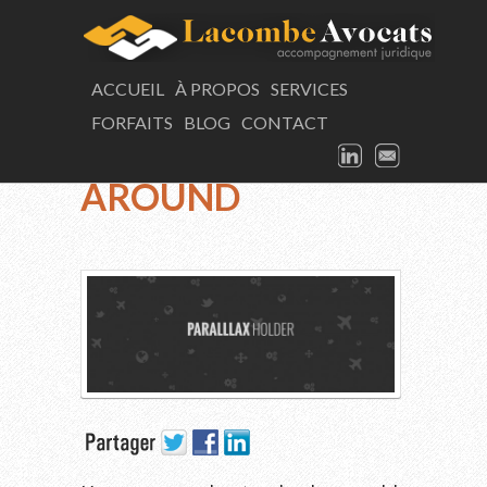
LAC
ACCUEIL
À PROPOS
SERVICES
FORFAITS
BLOG
CONTACT
Portfolio
LINKEDIN
EMAIL
CRUISING
AROUND